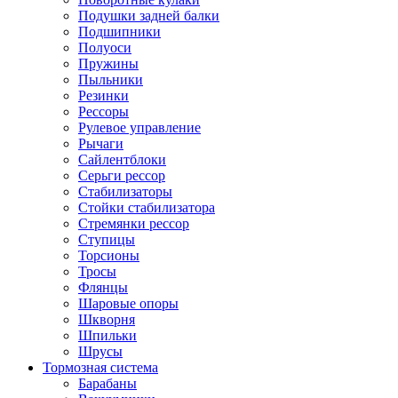
Подушки задней балки
Подшипники
Полуоси
Пружины
Пыльники
Резинки
Рессоры
Рулевое управление
Рычаги
Сайлентблоки
Серьги рессор
Стабилизаторы
Стойки стабилизатора
Стремянки рессор
Ступицы
Торсионы
Тросы
Флянцы
Шаровые опоры
Шкворня
Шпильки
Шрусы
Тормозная система
Барабаны