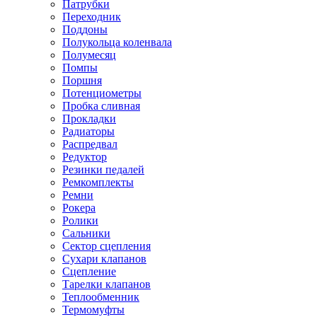
Патрубки
Переходник
Поддоны
Полукольца коленвала
Полумесяц
Помпы
Поршня
Потенциометры
Пробка сливная
Прокладки
Радиаторы
Распредвал
Редуктор
Резинки педалей
Ремкомплекты
Ремни
Рокера
Ролики
Сальники
Сектор сцепления
Сухари клапанов
Сцепление
Тарелки клапанов
Теплообменник
Термомуфты