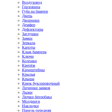
Воздуховод
Горловина
Губа на бампер
Дверь
Дворники
Демфер
Дефлекторы
Заглушки
Замки
Зеркала
Капоты
Клык бампера
Ключи
Колпаки
Крепёж
Кронштейны
Крылья
Крыша
Крюк буксировочный
Личинки замков
Лыжи
Лючки бензобака
Молдинги
Накладки
Панель передняя