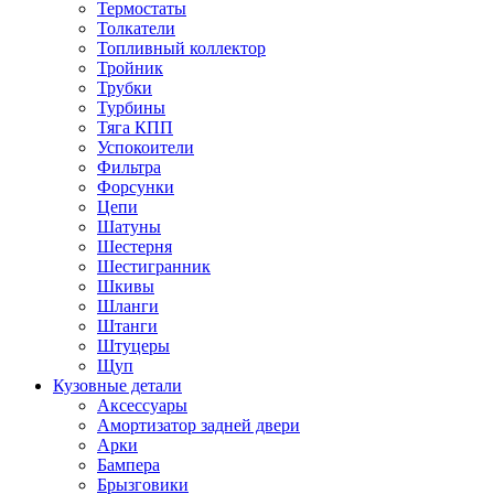
Термостаты
Толкатели
Топливный коллектор
Тройник
Трубки
Турбины
Тяга КПП
Успокоители
Фильтра
Форсунки
Цепи
Шатуны
Шестерня
Шестигранник
Шкивы
Шланги
Штанги
Штуцеры
Щуп
Кузовные детали
Аксессуары
Амортизатор задней двери
Арки
Бампера
Брызговики