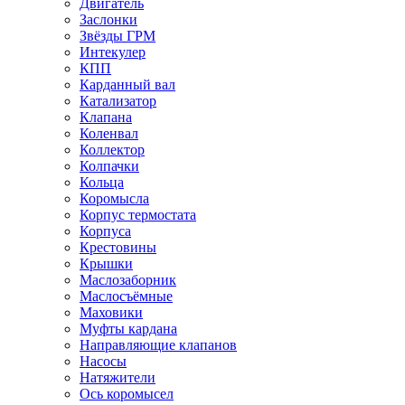
Двигатель
Заслонки
Звёзды ГРМ
Интекулер
КПП
Карданный вал
Катализатор
Клапана
Коленвал
Коллектор
Колпачки
Кольца
Коромысла
Корпус термостата
Корпуса
Крестовины
Крышки
Маслозаборник
Маслосъёмные
Маховики
Муфты кардана
Направляющие клапанов
Насосы
Натяжители
Ось коромысел