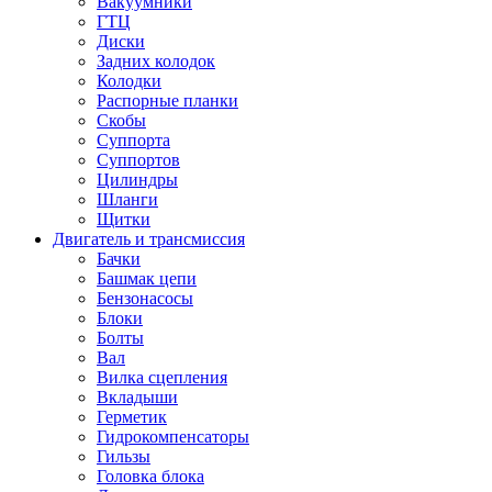
Вакуумники
ГТЦ
Диски
Задних колодок
Колодки
Распорные планки
Скобы
Суппорта
Суппортов
Цилиндры
Шланги
Щитки
Двигатель и трансмиссия
Бачки
Башмак цепи
Бензонасосы
Блоки
Болты
Вал
Вилка сцепления
Вкладыши
Герметик
Гидрокомпенсаторы
Гильзы
Головка блока