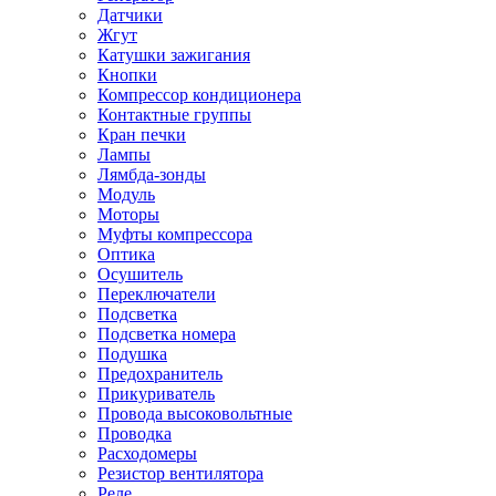
Датчики
Жгут
Катушки зажигания
Кнопки
Компрессор кондиционера
Контактные группы
Кран печки
Лампы
Лямбда-зонды
Модуль
Моторы
Муфты компрессора
Оптика
Осушитель
Переключатели
Подсветка
Подсветка номера
Подушка
Предохранитель
Прикуриватель
Провода высоковольтные
Проводка
Расходомеры
Резистор вентилятора
Реле