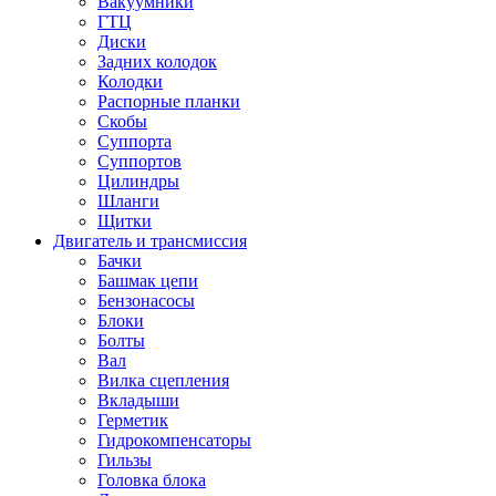
Вакуумники
ГТЦ
Диски
Задних колодок
Колодки
Распорные планки
Скобы
Суппорта
Суппортов
Цилиндры
Шланги
Щитки
Двигатель и трансмиссия
Бачки
Башмак цепи
Бензонасосы
Блоки
Болты
Вал
Вилка сцепления
Вкладыши
Герметик
Гидрокомпенсаторы
Гильзы
Головка блока