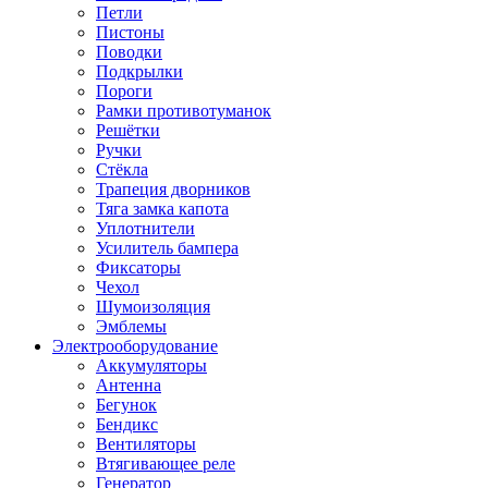
Петли
Пистоны
Поводки
Подкрылки
Пороги
Рамки противотуманок
Решётки
Ручки
Стёкла
Трапеция дворников
Тяга замка капота
Уплотнители
Усилитель бампера
Фиксаторы
Чехол
Шумоизоляция
Эмблемы
Электрооборудование
Аккумуляторы
Антенна
Бегунок
Бендикс
Вентиляторы
Втягивающее реле
Генератор