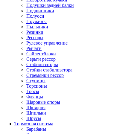
Подушки задней балки
Подшипники
Полуоси
Пружины
Пыльники
Резинки
Рессоры
Рулевое управление
Рычаги
Сайлентблоки
Серьги рессор
Стабилизаторы
Стойки стабилизатора
Стремянки рессор
Ступицы
Торсионы
Тросы
Флянцы
Шаровые опоры
Шкворня
Шпильки
Шрусы
Тормозная система
Барабаны