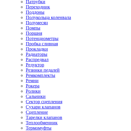
Патрубки
Переходник
Поддоны
Полукольца коленвала
Полумесяц
Помпы
Поршня
Потенциометры
Пробка сливная
Прокладки
Радиаторы
Распредвал
Редуктор
Резинки педалей
Ремкомплекты
Ремни
Рокера
Ролики
Сальники
Сектор сцепления
Сухари клапанов
Сцепление
Тарелки клапанов
Теплообменник
Термомуфты