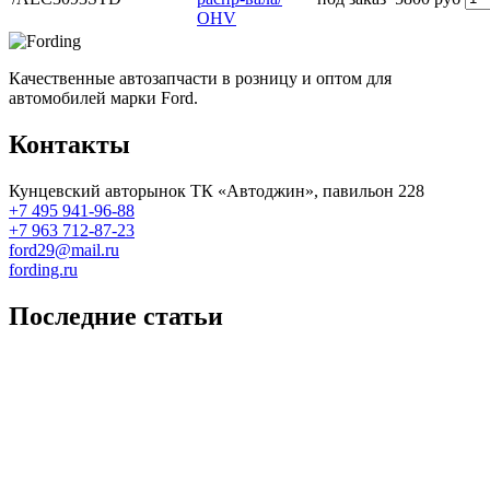
OHV
Качественные автозапчасти в розницу и оптом для
автомобилей марки Ford.
Контакты
Кунцевский авторынок ТК «Автоджин», павильон 228
+7 495 941-96-88
+7 963 712-87-23
ford29@mail.ru
fording.ru
Последние статьи
Покупка оригинальных запчастей форд для ремонта
Замена передних тормозных колодок на Форд Фокус 2
Как поменять лампочку в форд фокус?
Форд Фокус 2. Разбираем панель приборов. Часть 2