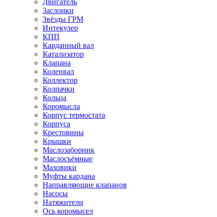
Двигатель
Заслонки
Звёзды ГРМ
Интекулер
КПП
Карданный вал
Катализатор
Клапана
Коленвал
Коллектор
Колпачки
Кольца
Коромысла
Корпус термостата
Корпуса
Крестовины
Крышки
Маслозаборник
Маслосъёмные
Маховики
Муфты кардана
Направляющие клапанов
Насосы
Натяжители
Ось коромысел