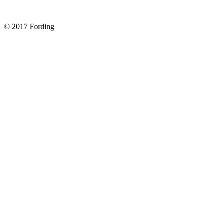
Форд Фокус 2. Снимаем панель приборов. Часть 1
© 2017 Fording