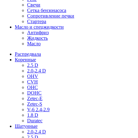
Свечи
Сетка бензонасоса
Сопротивление печки
Стартера
Масло и спецжидкости
Антифриз
Жидкость
Масло
Распредвала
Коренные
2.5 D
2.0-2.4 D
OHV
CVH
OHC
DOHC
Zetec-E
Zetec-S
V-6 2.4-2.9
1.8 D
Duratec
Шатунные
2.0-2.4 D
2.5 D