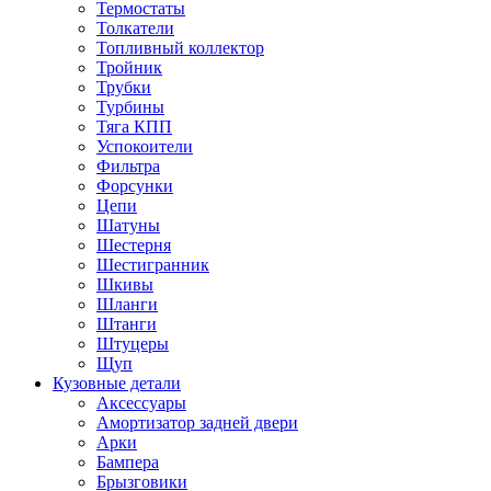
Термостаты
Толкатели
Топливный коллектор
Тройник
Трубки
Турбины
Тяга КПП
Успокоители
Фильтра
Форсунки
Цепи
Шатуны
Шестерня
Шестигранник
Шкивы
Шланги
Штанги
Штуцеры
Щуп
Кузовные детали
Аксессуары
Амортизатор задней двери
Арки
Бампера
Брызговики