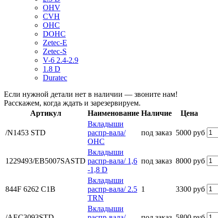
OHV
CVH
OHC
DOHC
Zetec-E
Zetec-S
V-6 2.4-2.9
1.8 D
Duratec
Если нужной детали нет в наличии — звоните нам!
Расскажем, когда ждать и зарезервируем.
Артикул
Наименование
Наличие
Цена
Вкладыши
/N1453 STD
распр-вала/
под заказ
5000 руб
OHC
Вкладыши
1229493/EB5007SASTD
распр-вала/ 1,6
под заказ
8000 руб
-1,8 D
Вкладыши
844F 6262 C1B
распр-вала/ 2.5
1
3300 руб
TRN
Вкладыши
/AEC3093STD
распр-вала/
под заказ
5800 руб