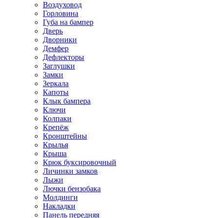
Воздуховод
Горловина
Губа на бампер
Дверь
Дворники
Демфер
Дефлекторы
Заглушки
Замки
Зеркала
Капоты
Клык бампера
Ключи
Колпаки
Крепёж
Кронштейны
Крылья
Крыша
Крюк буксировочный
Личинки замков
Лыжи
Лючки бензобака
Молдинги
Накладки
Панель передняя