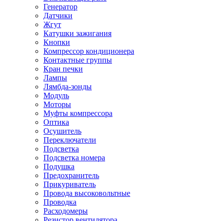
Генератор
Датчики
Жгут
Катушки зажигания
Кнопки
Компрессор кондиционера
Контактные группы
Кран печки
Лампы
Лямбда-зонды
Модуль
Моторы
Муфты компрессора
Оптика
Осушитель
Переключатели
Подсветка
Подсветка номера
Подушка
Предохранитель
Прикуриватель
Провода высоковольтные
Проводка
Расходомеры
Резистор вентилятора