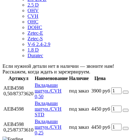
2.5 D
OHV
CVH
OHC
DOHC
Zetec-E
Zetec-S
V-6 2.4-2.9
1.8 D
Duratec
Если нужной детали нет в наличии — звоните нам!
Расскажем, когда ждать и зарезервируем.
Артикул
Наименование
Наличие
Цена
Вкладыши
AEB4598
шатун./CVH
под заказ
3900 руб
0,50/87373620
0,50
Вкладыши
AEB4598
шатун./CVH
под заказ
4450 руб
STD
Вкладыши
AEB4598
шатун./CVH
под заказ
4450 руб
0,25/87373610
0,25