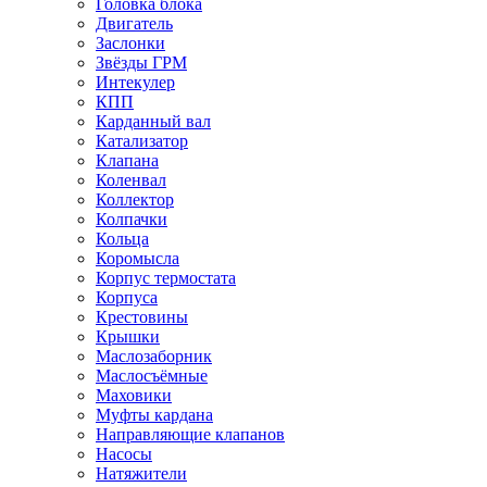
Головка блока
Двигатель
Заслонки
Звёзды ГРМ
Интекулер
КПП
Карданный вал
Катализатор
Клапана
Коленвал
Коллектор
Колпачки
Кольца
Коромысла
Корпус термостата
Корпуса
Крестовины
Крышки
Маслозаборник
Маслосъёмные
Маховики
Муфты кардана
Направляющие клапанов
Насосы
Натяжители