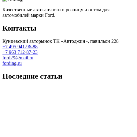
Качественные автозапчасти в розницу и оптом для
автомобилей марки Ford.
Контакты
Кунцевский авторынок ТК «Автоджин», павильон 228
+7 495 941-96-88
+7 963 712-87-23
ford29@mail.ru
fording.ru
Последние статьи
Покупка оригинальных запчастей форд для ремонта
Замена передних тормозных колодок на Форд Фокус 2
Как поменять лампочку в форд фокус?
Форд Фокус 2. Разбираем панель приборов. Часть 2
Форд Фокус 2. Снимаем панель приборов. Часть 1