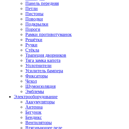
Панель передняя
Петли
Пистоны
Поводки
Подкрылки
Пороги
Рамки противотуманок
Решётки
Ручки
Стёкла
Трапеция дворников
Тяга замка капота
Уплотнители
Усилитель бампера
Фиксаторы
Чехол
Шумоизоляция
Эмблемы
Электрооборудование
Аккумуляторы
Антенна
Бегунок
Бендикс
Вентиляторы
Втягивающее реле