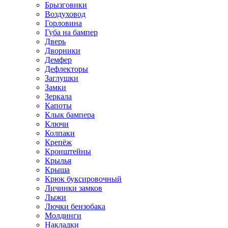
Брызговики
Воздуховод
Горловина
Губа на бампер
Дверь
Дворники
Демфер
Дефлекторы
Заглушки
Замки
Зеркала
Капоты
Клык бампера
Ключи
Колпаки
Крепёж
Кронштейны
Крылья
Крыша
Крюк буксировочный
Личинки замков
Лыжи
Лючки бензобака
Молдинги
Накладки