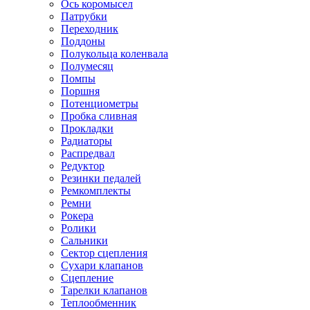
Ось коромысел
Патрубки
Переходник
Поддоны
Полукольца коленвала
Полумесяц
Помпы
Поршня
Потенциометры
Пробка сливная
Прокладки
Радиаторы
Распредвал
Редуктор
Резинки педалей
Ремкомплекты
Ремни
Рокера
Ролики
Сальники
Сектор сцепления
Сухари клапанов
Сцепление
Тарелки клапанов
Теплообменник