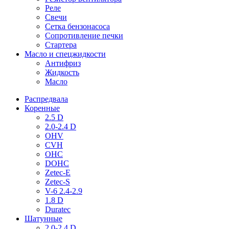
Реле
Свечи
Сетка бензонасоса
Сопротивление печки
Стартера
Масло и спецжидкости
Антифриз
Жидкость
Масло
Распредвала
Коренные
2.5 D
2.0-2.4 D
OHV
CVH
OHC
DOHC
Zetec-E
Zetec-S
V-6 2.4-2.9
1.8 D
Duratec
Шатунные
2.0-2.4 D