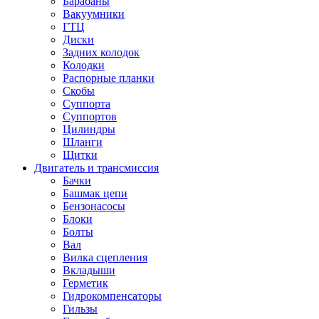
Барабаны
Вакуумники
ГТЦ
Диски
Задних колодок
Колодки
Распорные планки
Скобы
Суппорта
Суппортов
Цилиндры
Шланги
Щитки
Двигатель и трансмиссия
Бачки
Башмак цепи
Бензонасосы
Блоки
Болты
Вал
Вилка сцепления
Вкладыши
Герметик
Гидрокомпенсаторы
Гильзы