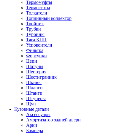
Термомуфты
Термостаты
Толкатели
Топливный коллектор
Тройник
Трубки
Турбины
Тяга КПП
Успокоители
Фильтра
Форсунки
Цепи
Шатуны
Шестерня
Шестигранник
Шкивы
Шланги
Штанги
Штуцеры
Щуп
Кузовные детали
Аксессуары
Амортизатор задней двери
Арки
Бампера