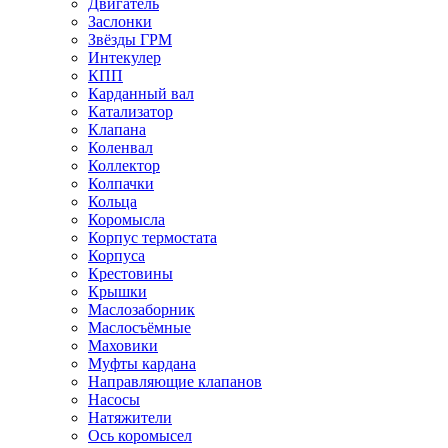
Двигатель
Заслонки
Звёзды ГРМ
Интекулер
КПП
Карданный вал
Катализатор
Клапана
Коленвал
Коллектор
Колпачки
Кольца
Коромысла
Корпус термостата
Корпуса
Крестовины
Крышки
Маслозаборник
Маслосъёмные
Маховики
Муфты кардана
Направляющие клапанов
Насосы
Натяжители
Ось коромысел