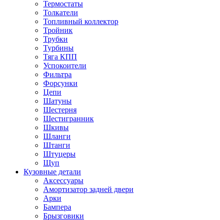
Термостаты
Толкатели
Топливный коллектор
Тройник
Трубки
Турбины
Тяга КПП
Успокоители
Фильтра
Форсунки
Цепи
Шатуны
Шестерня
Шестигранник
Шкивы
Шланги
Штанги
Штуцеры
Щуп
Кузовные детали
Аксессуары
Амортизатор задней двери
Арки
Бампера
Брызговики