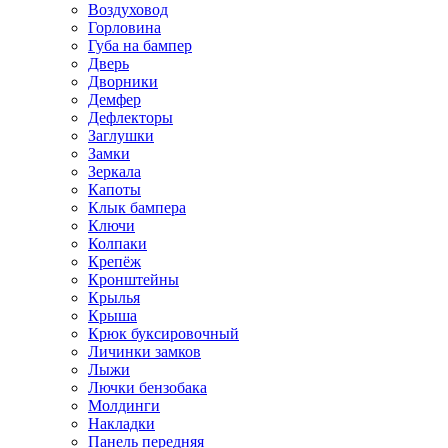
Воздуховод
Горловина
Губа на бампер
Дверь
Дворники
Демфер
Дефлекторы
Заглушки
Замки
Зеркала
Капоты
Клык бампера
Ключи
Колпаки
Крепёж
Кронштейны
Крылья
Крыша
Крюк буксировочный
Личинки замков
Лыжи
Лючки бензобака
Молдинги
Накладки
Панель передняя