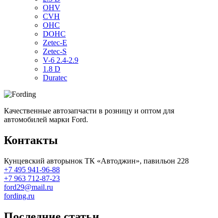
OHV
CVH
OHC
DOHC
Zetec-E
Zetec-S
V-6 2.4-2.9
1.8 D
Duratec
Качественные автозапчасти в розницу и оптом для
автомобилей марки Ford.
Контакты
Кунцевский авторынок ТК «Автоджин», павильон 228
+7 495 941-96-88
+7 963 712-87-23
ford29@mail.ru
fording.ru
Последние статьи