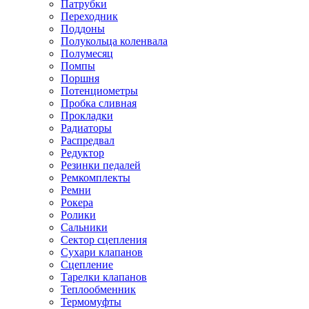
Патрубки
Переходник
Поддоны
Полукольца коленвала
Полумесяц
Помпы
Поршня
Потенциометры
Пробка сливная
Прокладки
Радиаторы
Распредвал
Редуктор
Резинки педалей
Ремкомплекты
Ремни
Рокера
Ролики
Сальники
Сектор сцепления
Сухари клапанов
Сцепление
Тарелки клапанов
Теплообменник
Термомуфты