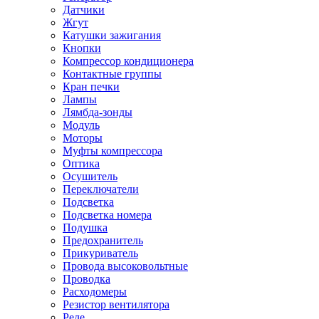
Датчики
Жгут
Катушки зажигания
Кнопки
Компрессор кондиционера
Контактные группы
Кран печки
Лампы
Лямбда-зонды
Модуль
Моторы
Муфты компрессора
Оптика
Осушитель
Переключатели
Подсветка
Подсветка номера
Подушка
Предохранитель
Прикуриватель
Провода высоковольтные
Проводка
Расходомеры
Резистор вентилятора
Реле