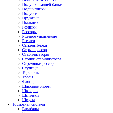
Подушки задней балки
Подшипники
Полуоси
Пружины
Пыльники
Резинки
Рессоры
Рулевое управление
Рычаги
Сайлентблоки
Серьги рессор
Стабилизаторы
Стойки стабилизатора
Стремянки рессор
Ступицы
Торсионы
Тросы
Флянцы
Шаровые опоры
Шкворня
Шпильки
Шрусы
Тормозная система
Барабаны