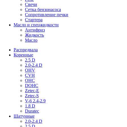
Свечи
Сетка бензонасоса
Сопротивление печки
Стартера
Масло и спецжидкости
Антифриз
Жидкость
Масло
Распредвала
Коренные
2.5 D
2.0-2.4 D
OHV
CVH
OHC
DOHC
Zetec-E
Zetec-S
V-6 2.4-2.9
1.8 D
Duratec
Шатунные
2.0-2.4 D
2.5 D