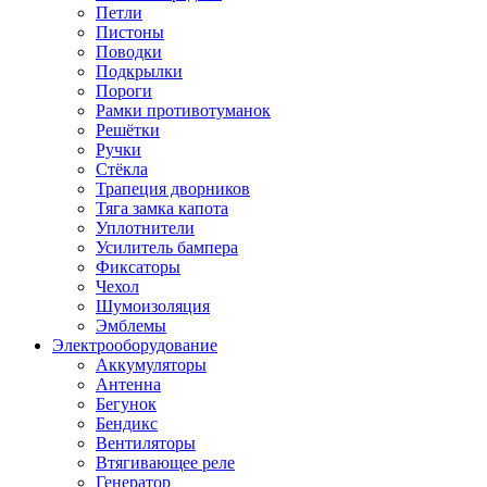
Петли
Пистоны
Поводки
Подкрылки
Пороги
Рамки противотуманок
Решётки
Ручки
Стёкла
Трапеция дворников
Тяга замка капота
Уплотнители
Усилитель бампера
Фиксаторы
Чехол
Шумоизоляция
Эмблемы
Электрооборудование
Аккумуляторы
Антенна
Бегунок
Бендикс
Вентиляторы
Втягивающее реле
Генератор