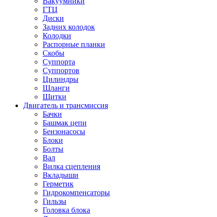
Вакуумники
ГТЦ
Диски
Задних колодок
Колодки
Распорные планки
Скобы
Суппорта
Суппортов
Цилиндры
Шланги
Щитки
Двигатель и трансмиссия
Бачки
Башмак цепи
Бензонасосы
Блоки
Болты
Вал
Вилка сцепления
Вкладыши
Герметик
Гидрокомпенсаторы
Гильзы
Головка блока