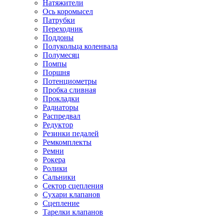
Натяжители
Ось коромысел
Патрубки
Переходник
Поддоны
Полукольца коленвала
Полумесяц
Помпы
Поршня
Потенциометры
Пробка сливная
Прокладки
Радиаторы
Распредвал
Редуктор
Резинки педалей
Ремкомплекты
Ремни
Рокера
Ролики
Сальники
Сектор сцепления
Сухари клапанов
Сцепление
Тарелки клапанов