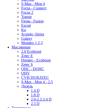
S-Max - Mon 4
Focus - Connect
Focus 2
Transit
Fiesta - Fusion
Escort
Ka
Scorpio -Sierra
Galaxy
Mondeo 1,2,3
Маслянные
2.0 Ecoboost
Zetec E
Duratec - Ecoboost
Zetec S
OHC - DOHC
OHV
CVH DURATEC
S-Max - Mon 4 - 2.5
Дизель
1.4 D
1.8 D
2.0-2.2-2.4 D
2.5 D
Топливные