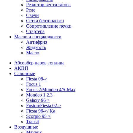
Резистор вентилятора
Реле
Свечи
Сетка бензонасоса
Сопротивление печки
Стартера
Масло и спецжидкости
Антифриз
Жидкость
Масло
Абсорбер паров топлива
АКПП
Салонные
Fiesta 08->
Focus 1
Focus 2/Mondeo 4/S-Max
Mondeo 1,2,3
Galaxy 96->
Fusion/Fiesta 02->
Fiesta 96->/ Ka
Scorpio 95->
Transit
Воздушные
Maverik