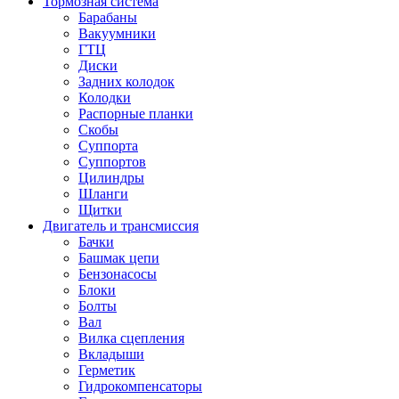
Тормозная система
Барабаны
Вакуумники
ГТЦ
Диски
Задних колодок
Колодки
Распорные планки
Скобы
Суппорта
Суппортов
Цилиндры
Шланги
Щитки
Двигатель и трансмиссия
Бачки
Башмак цепи
Бензонасосы
Блоки
Болты
Вал
Вилка сцепления
Вкладыши
Герметик
Гидрокомпенсаторы