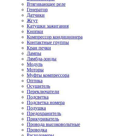
Втягивающее реле
Генератор
Датчики
Жгут
Катушки зажигания
Кнопки
Компрессор кондиционера
Контактные группы
Кран печки
Лампы
Лямбда-зонды
Модуль
Моторы
Муфты компрессора
Оптика
Осушитель
Переключатели
Подсветка
Подсветка номера
Подушка
Предохранитель
Прикуриватель
Провода высоковольтные
Проводка
Расходомеры