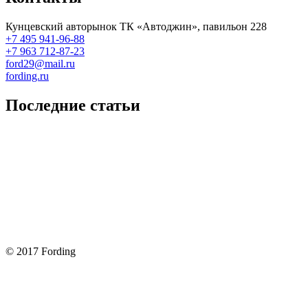
Кунцевский авторынок ТК «Автоджин», павильон 228
+7 495 941-96-88
+7 963 712-87-23
ford29@mail.ru
fording.ru
Последние статьи
Покупка оригинальных запчастей форд для ремонта
Замена передних тормозных колодок на Форд Фокус 2
Как поменять лампочку в форд фокус?
Форд Фокус 2. Разбираем панель приборов. Часть 2
Форд Фокус 2. Снимаем панель приборов. Часть 1
© 2017 Fording