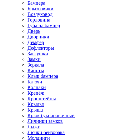
Бампера
Брызговики
Воздуховод
Горловина
Губа на бампер
Дверь
Дворники
Демфер
Дефлекторы
Заглушки
Замки
Зеркала
Капоты
Клык бампера
Ключи
Колпаки
Крепёж
Кронштейны
Крылья
Крыша
Крюк буксировочный
Личинки замков
Лыжи
Лючки бензобака
Молдинги