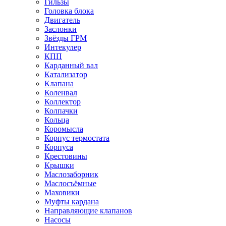
Гильзы
Головка блока
Двигатель
Заслонки
Звёзды ГРМ
Интекулер
КПП
Карданный вал
Катализатор
Клапана
Коленвал
Коллектор
Колпачки
Кольца
Коромысла
Корпус термостата
Корпуса
Крестовины
Крышки
Маслозаборник
Маслосъёмные
Маховики
Муфты кардана
Направляющие клапанов
Насосы