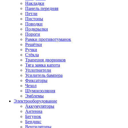
Накладки
Панель передняя
Петли
Пистоны
Поводки
Подкрылки
Пороги
Рамки противотуманок
Решётки
Ручки
Стёкла
Трапеция дворников
Тяга замка капота
Уплотнители
Усилитель бампера
Фиксаторы
Чехол
Шумоизоляция
Эмблемы
Электрооборудование
Аккумуляторы
Антенна
Бегунок
Бендикс
Вентиляторы