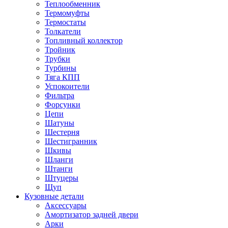
Теплообменник
Термомуфты
Термостаты
Толкатели
Топливный коллектор
Тройник
Трубки
Турбины
Тяга КПП
Успокоители
Фильтра
Форсунки
Цепи
Шатуны
Шестерня
Шестигранник
Шкивы
Шланги
Штанги
Штуцеры
Щуп
Кузовные детали
Аксессуары
Амортизатор задней двери
Арки