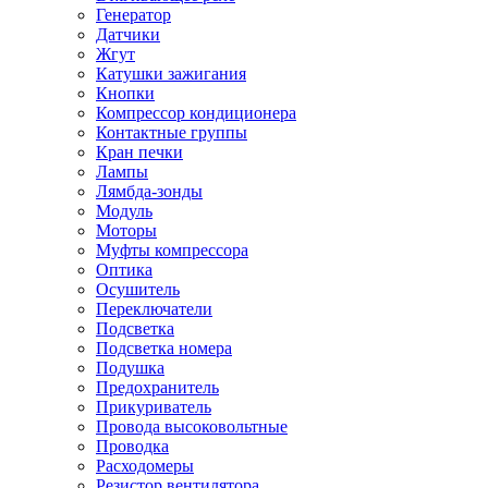
Генератор
Датчики
Жгут
Катушки зажигания
Кнопки
Компрессор кондиционера
Контактные группы
Кран печки
Лампы
Лямбда-зонды
Модуль
Моторы
Муфты компрессора
Оптика
Осушитель
Переключатели
Подсветка
Подсветка номера
Подушка
Предохранитель
Прикуриватель
Провода высоковольтные
Проводка
Расходомеры
Резистор вентилятора