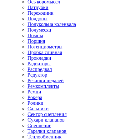
Ось коромысел
Патрубки
Переходник
Поддоны
Полукольца коленвала
Полумесяц
Помпы
Поршня
Потенциометры
Пробка сливная
Прокладки
Радиаторы
Распредвал
Редуктор
Резинки педалей
Ремкомплекты
Ремни
Рокера
Ролики
Сальники
Сектор сцепления
Сухари клапанов
Сцепление
Тарелки клапанов
Теплообменник