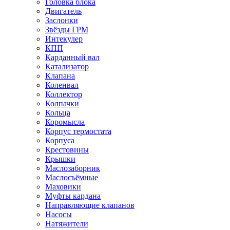
Головка блока
Двигатель
Заслонки
Звёзды ГРМ
Интекулер
КПП
Карданный вал
Катализатор
Клапана
Коленвал
Коллектор
Колпачки
Кольца
Коромысла
Корпус термостата
Корпуса
Крестовины
Крышки
Маслозаборник
Маслосъёмные
Маховики
Муфты кардана
Направляющие клапанов
Насосы
Натяжители