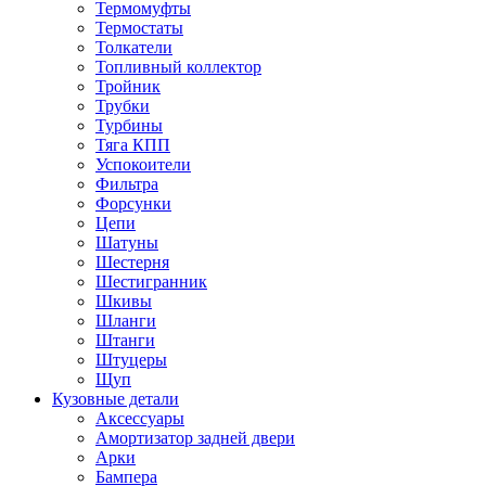
Термомуфты
Термостаты
Толкатели
Топливный коллектор
Тройник
Трубки
Турбины
Тяга КПП
Успокоители
Фильтра
Форсунки
Цепи
Шатуны
Шестерня
Шестигранник
Шкивы
Шланги
Штанги
Штуцеры
Щуп
Кузовные детали
Аксессуары
Амортизатор задней двери
Арки
Бампера