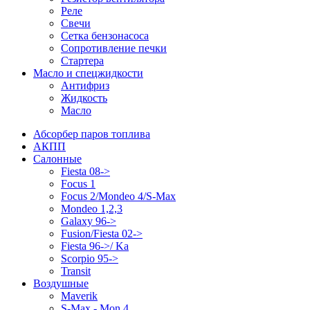
Реле
Свечи
Сетка бензонасоса
Сопротивление печки
Стартера
Масло и спецжидкости
Антифриз
Жидкость
Масло
Абсорбер паров топлива
АКПП
Салонные
Fiesta 08->
Focus 1
Focus 2/Mondeo 4/S-Max
Mondeo 1,2,3
Galaxy 96->
Fusion/Fiesta 02->
Fiesta 96->/ Ka
Scorpio 95->
Transit
Воздушные
Maverik
S-Max - Mon 4