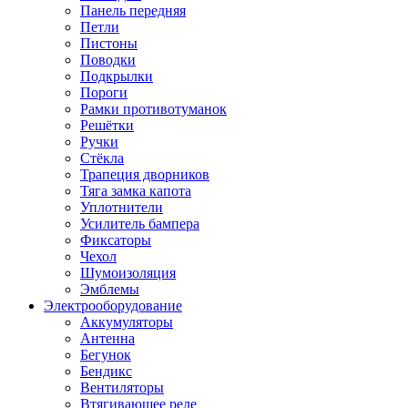
Панель передняя
Петли
Пистоны
Поводки
Подкрылки
Пороги
Рамки противотуманок
Решётки
Ручки
Стёкла
Трапеция дворников
Тяга замка капота
Уплотнители
Усилитель бампера
Фиксаторы
Чехол
Шумоизоляция
Эмблемы
Электрооборудование
Аккумуляторы
Антенна
Бегунок
Бендикс
Вентиляторы
Втягивающее реле