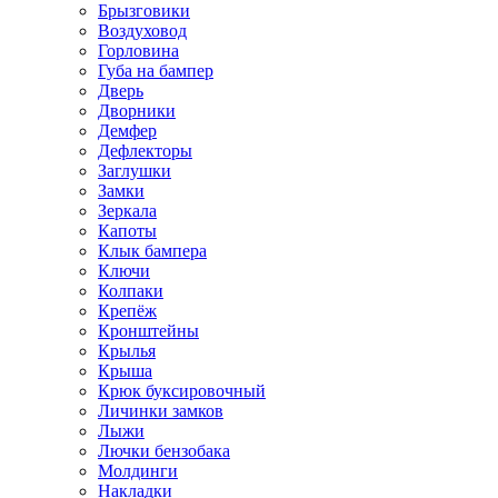
Брызговики
Воздуховод
Горловина
Губа на бампер
Дверь
Дворники
Демфер
Дефлекторы
Заглушки
Замки
Зеркала
Капоты
Клык бампера
Ключи
Колпаки
Крепёж
Кронштейны
Крылья
Крыша
Крюк буксировочный
Личинки замков
Лыжи
Лючки бензобака
Молдинги
Накладки