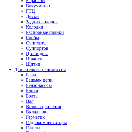
Барабаны
Вакуумники
ГТЦ
Диски
Задних колодок
Колодки
Распорные планки
Скобы
Суппорта
Суппортов
Цилиндры
Шланги
Щитки
Двигатель и трансмиссия
Бачки
Башмак цепи
Бензонасосы
Блоки
Болты
Вал
Вилка сцепления
Вкладыши
Герметик
Гидрокомпенсаторы
Гильзы