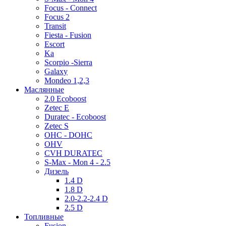
Focus - Connect
Focus 2
Transit
Fiesta - Fusion
Escort
Ka
Scorpio -Sierra
Galaxy
Mondeo 1,2,3
Маслянные
2.0 Ecoboost
Zetec E
Duratec - Ecoboost
Zetec S
OHC - DOHC
OHV
CVH DURATEC
S-Max - Mon 4 - 2.5
Дизель
1.4 D
1.8 D
2.0-2.2-2.4 D
2.5 D
Топливные
Fusion