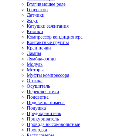
Втягивающее реле
Генератор
Датчики
Жгут
Катушки зажигания
Кнопки
Компрессор кондиционера
Контактные группы
Кран печки
Лампы
Лямбда-зонды
Модуль
Моторы
Муфты компрессора
Оптика
Осушитель
Переключатели
Подсветка
Подсветка номера
Подушка
Предохранитель
Прикуриватель
Провода высоковольтные
Проводка
Расходомеры