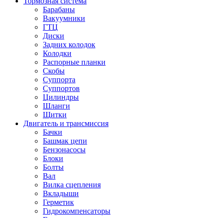
Тормозная система
Барабаны
Вакуумники
ГТЦ
Диски
Задних колодок
Колодки
Распорные планки
Скобы
Суппорта
Суппортов
Цилиндры
Шланги
Щитки
Двигатель и трансмиссия
Бачки
Башмак цепи
Бензонасосы
Блоки
Болты
Вал
Вилка сцепления
Вкладыши
Герметик
Гидрокомпенсаторы