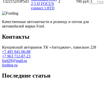
1322152/OP543
2
700 руб
2,5 D FOCUS
connect 1.8TD
Качественные автозапчасти в розницу и оптом для
автомобилей марки Ford.
Контакты
Кунцевский авторынок ТК «Автоджин», павильон 228
+7 495 941-96-88
+7 963 712-87-23
ford29@mail.ru
fording.ru
Последние статьи
Покупка оригинальных запчастей форд для ремонта
Замена передних тормозных колодок на Форд Фокус 2
Как поменять лампочку в форд фокус?