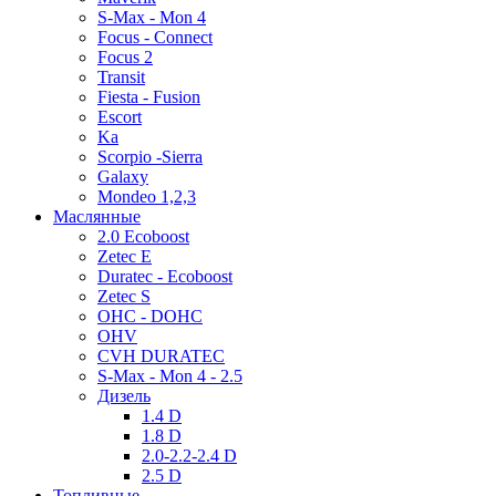
S-Max - Mon 4
Focus - Connect
Focus 2
Transit
Fiesta - Fusion
Escort
Ka
Scorpio -Sierra
Galaxy
Mondeo 1,2,3
Маслянные
2.0 Ecoboost
Zetec E
Duratec - Ecoboost
Zetec S
OHC - DOHC
OHV
CVH DURATEC
S-Max - Mon 4 - 2.5
Дизель
1.4 D
1.8 D
2.0-2.2-2.4 D
2.5 D
Топливные