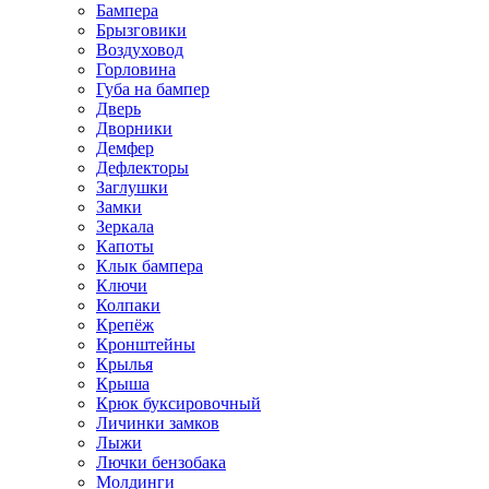
Бампера
Брызговики
Воздуховод
Горловина
Губа на бампер
Дверь
Дворники
Демфер
Дефлекторы
Заглушки
Замки
Зеркала
Капоты
Клык бампера
Ключи
Колпаки
Крепёж
Кронштейны
Крылья
Крыша
Крюк буксировочный
Личинки замков
Лыжи
Лючки бензобака
Молдинги