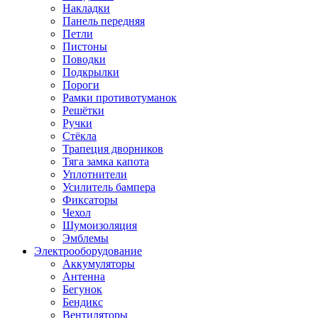
Накладки
Панель передняя
Петли
Пистоны
Поводки
Подкрылки
Пороги
Рамки противотуманок
Решётки
Ручки
Стёкла
Трапеция дворников
Тяга замка капота
Уплотнители
Усилитель бампера
Фиксаторы
Чехол
Шумоизоляция
Эмблемы
Электрооборудование
Аккумуляторы
Антенна
Бегунок
Бендикс
Вентиляторы