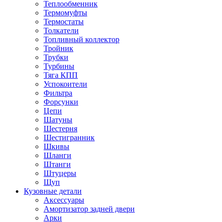
Теплообменник
Термомуфты
Термостаты
Толкатели
Топливный коллектор
Тройник
Трубки
Турбины
Тяга КПП
Успокоители
Фильтра
Форсунки
Цепи
Шатуны
Шестерня
Шестигранник
Шкивы
Шланги
Штанги
Штуцеры
Щуп
Кузовные детали
Аксессуары
Амортизатор задней двери
Арки