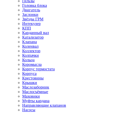
Гильзы
Головка блока
Двигатель
Заслонки
Звёзды ГРМ
Интекулер
КПП
Карданный вал
Катализатор
Клапана
Коленвал
Коллектор
Колпачки
Кольца
Коромысла
Корпус термостата
Корпуса
Крестовины
Крышки
Маслозаборник
Маслосъёмные
Маховики
Муфты кардана
Направляющие клапанов
Насосы