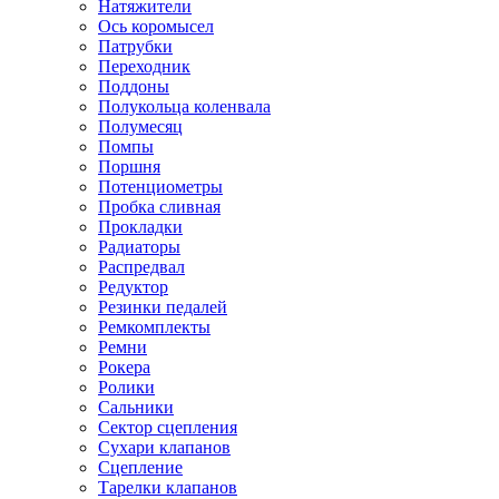
Натяжители
Ось коромысел
Патрубки
Переходник
Поддоны
Полукольца коленвала
Полумесяц
Помпы
Поршня
Потенциометры
Пробка сливная
Прокладки
Радиаторы
Распредвал
Редуктор
Резинки педалей
Ремкомплекты
Ремни
Рокера
Ролики
Сальники
Сектор сцепления
Сухари клапанов
Сцепление
Тарелки клапанов