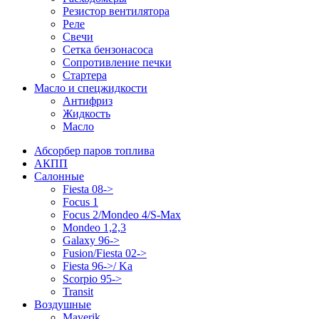
Резистор вентилятора
Реле
Свечи
Сетка бензонасоса
Сопротивление печки
Стартера
Масло и спецжидкости
Антифриз
Жидкость
Масло
Абсорбер паров топлива
АКПП
Салонные
Fiesta 08->
Focus 1
Focus 2/Mondeo 4/S-Max
Mondeo 1,2,3
Galaxy 96->
Fusion/Fiesta 02->
Fiesta 96->/ Ka
Scorpio 95->
Transit
Воздушные
Maverik