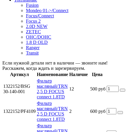
Fusion
Mondeo 01->/Connect
Focus/Connect
Focus 2
2.0D NEW
ZETEC
OHC/DOHC
1.8 D OLD
Ranger
Transit
Если нужной детали нет в наличии — звоните нам!
Расскажем, когда ждать и зарезервируем.
Артикул
Наименование
Наличие
Цена
Фильтр
1322152/BSG
масляный/TRN
12
500 руб
30-140-001
2,5 D FOCUS
connect 1.8TD
Фильтр
масляный/TRN
1322152/PF4109
2
600 руб
2,5 D FOCUS
connect 1.8TD
Фильтр
масляный/TRN