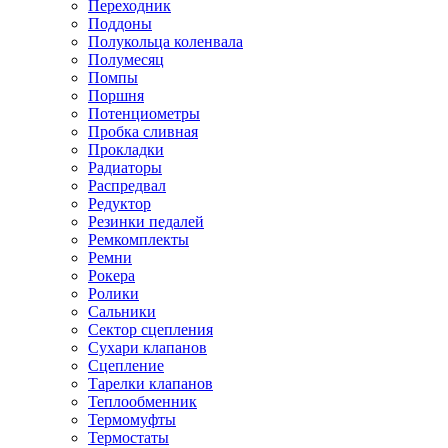
Переходник
Поддоны
Полукольца коленвала
Полумесяц
Помпы
Поршня
Потенциометры
Пробка сливная
Прокладки
Радиаторы
Распредвал
Редуктор
Резинки педалей
Ремкомплекты
Ремни
Рокера
Ролики
Сальники
Сектор сцепления
Сухари клапанов
Сцепление
Тарелки клапанов
Теплообменник
Термомуфты
Термостаты