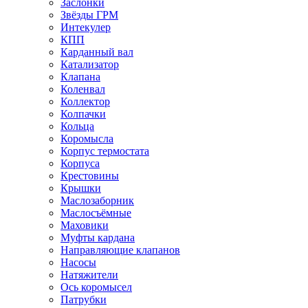
Заслонки
Звёзды ГРМ
Интекулер
КПП
Карданный вал
Катализатор
Клапана
Коленвал
Коллектор
Колпачки
Кольца
Коромысла
Корпус термостата
Корпуса
Крестовины
Крышки
Маслозаборник
Маслосъёмные
Маховики
Муфты кардана
Направляющие клапанов
Насосы
Натяжители
Ось коромысел
Патрубки