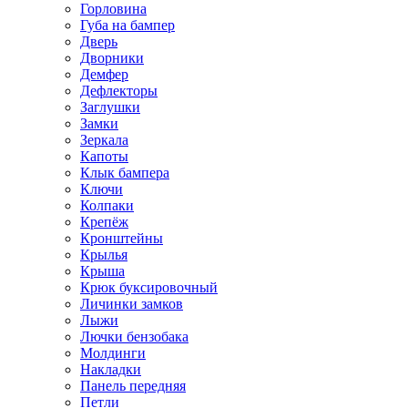
Горловина
Губа на бампер
Дверь
Дворники
Демфер
Дефлекторы
Заглушки
Замки
Зеркала
Капоты
Клык бампера
Ключи
Колпаки
Крепёж
Кронштейны
Крылья
Крыша
Крюк буксировочный
Личинки замков
Лыжи
Лючки бензобака
Молдинги
Накладки
Панель передняя
Петли