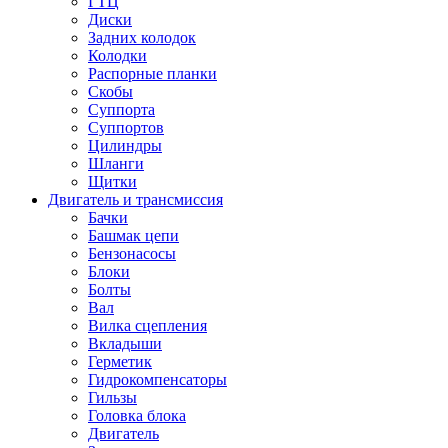
ГТЦ
Диски
Задних колодок
Колодки
Распорные планки
Скобы
Суппорта
Суппортов
Цилиндры
Шланги
Щитки
Двигатель и трансмиссия
Бачки
Башмак цепи
Бензонасосы
Блоки
Болты
Вал
Вилка сцепления
Вкладыши
Герметик
Гидрокомпенсаторы
Гильзы
Головка блока
Двигатель