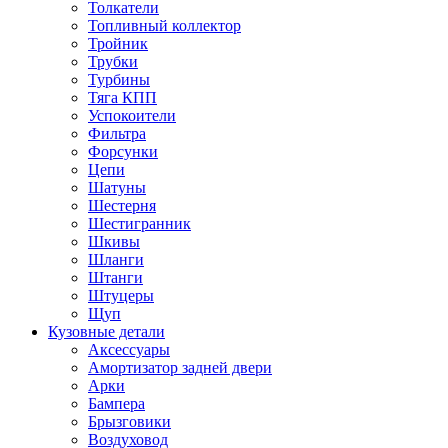
Толкатели
Топливный коллектор
Тройник
Трубки
Турбины
Тяга КПП
Успокоители
Фильтра
Форсунки
Цепи
Шатуны
Шестерня
Шестигранник
Шкивы
Шланги
Штанги
Штуцеры
Щуп
Кузовные детали
Аксессуары
Амортизатор задней двери
Арки
Бампера
Брызговики
Воздуховод