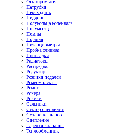
Ось коромысел
Патрубки
Переходник
Поддоны
Полукольца коленвала
Полумесяц
Помпы
Поршня
Потенциометры
Пробка сливная
Прокладки
Радиаторы
Распредвал
Редуктор
Резинки педалей
Ремкомплекты
Ремни
Рокера
Ролики
Сальники
Сектор сцепления
Сухари клапанов
Сцепление
Тарелки клапанов
Теплообменник