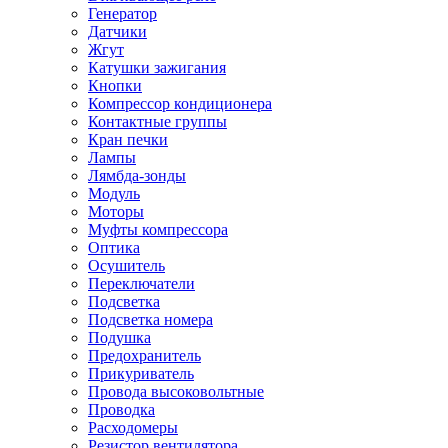
Генератор
Датчики
Жгут
Катушки зажигания
Кнопки
Компрессор кондиционера
Контактные группы
Кран печки
Лампы
Лямбда-зонды
Модуль
Моторы
Муфты компрессора
Оптика
Осушитель
Переключатели
Подсветка
Подсветка номера
Подушка
Предохранитель
Прикуриватель
Провода высоковольтные
Проводка
Расходомеры
Резистор вентилятора