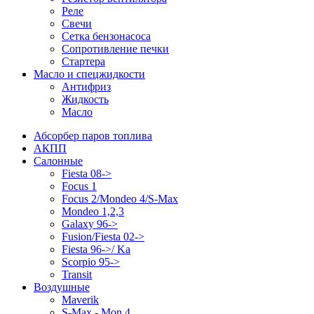
Реле
Свечи
Сетка бензонасоса
Сопротивление печки
Стартера
Масло и спецжидкости
Антифриз
Жидкость
Масло
Абсорбер паров топлива
АКПП
Салонные
Fiesta 08->
Focus 1
Focus 2/Mondeo 4/S-Max
Mondeo 1,2,3
Galaxy 96->
Fusion/Fiesta 02->
Fiesta 96->/ Ka
Scorpio 95->
Transit
Воздушные
Maverik
S-Max - Mon 4