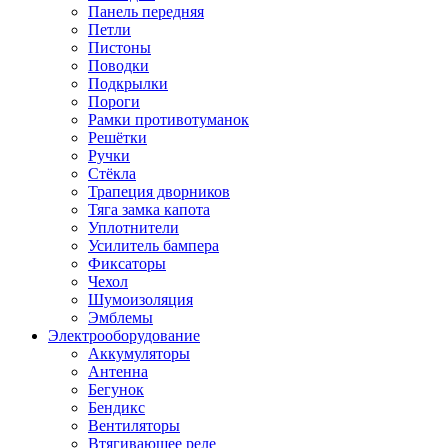
Панель передняя
Петли
Пистоны
Поводки
Подкрылки
Пороги
Рамки противотуманок
Решётки
Ручки
Стёкла
Трапеция дворников
Тяга замка капота
Уплотнители
Усилитель бампера
Фиксаторы
Чехол
Шумоизоляция
Эмблемы
Электрооборудование
Аккумуляторы
Антенна
Бегунок
Бендикс
Вентиляторы
Втягивающее реле