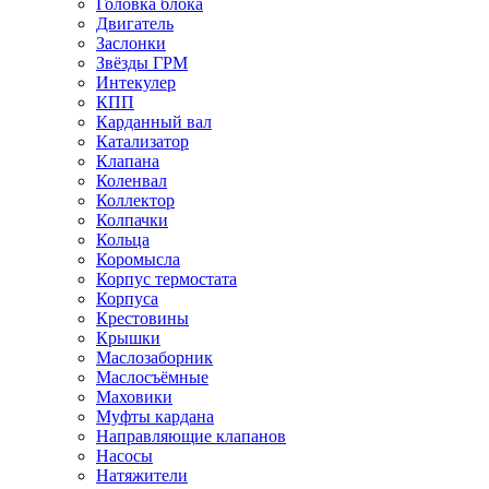
Головка блока
Двигатель
Заслонки
Звёзды ГРМ
Интекулер
КПП
Карданный вал
Катализатор
Клапана
Коленвал
Коллектор
Колпачки
Кольца
Коромысла
Корпус термостата
Корпуса
Крестовины
Крышки
Маслозаборник
Маслосъёмные
Маховики
Муфты кардана
Направляющие клапанов
Насосы
Натяжители