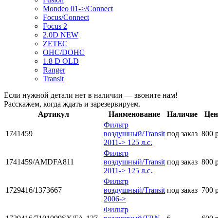
Mondeo 01->/Connect
Focus/Connect
Focus 2
2.0D NEW
ZETEC
OHC/DOHC
1.8 D OLD
Ranger
Transit
Если нужной детали нет в наличии — звоните нам!
Расскажем, когда ждать и зарезервируем.
Артикул
Наименование
Наличие
Цен
Фильтр
1741459
воздушный/Transit
под заказ
800 
2011-> 125 л.с.
Фильтр
1741459/AMDFA811
воздушный/Transit
под заказ
800 
2011-> 125 л.с.
Фильтр
1729416/1373667
воздушный/Transit
под заказ
700 
2006->
Фильтр