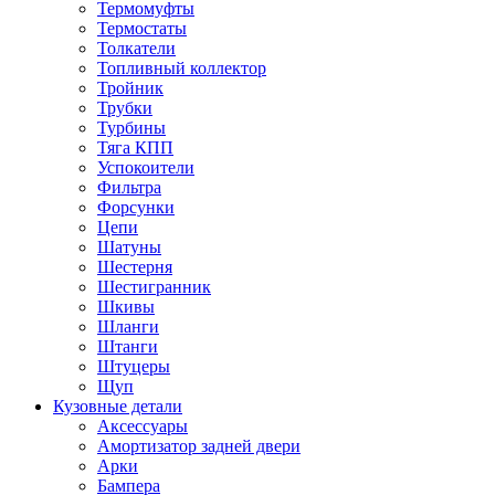
Термомуфты
Термостаты
Толкатели
Топливный коллектор
Тройник
Трубки
Турбины
Тяга КПП
Успокоители
Фильтра
Форсунки
Цепи
Шатуны
Шестерня
Шестигранник
Шкивы
Шланги
Штанги
Штуцеры
Щуп
Кузовные детали
Аксессуары
Амортизатор задней двери
Арки
Бампера