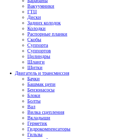
Барабаны
Вакуумники
ГТЦ
Диски
Задних колодок
Колодки
Распорные планки
Скобы
Суппорта
Суппортов
Цилиндры
Шланги
Щитки
Двигатель и трансмиссия
Бачки
Башмак цепи
Бензонасосы
Блоки
Болты
Вал
Вилка сцепления
Вкладыши
Герметик
Гидрокомпенсаторы
Гильзы