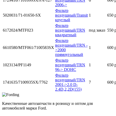
1729416/7101099SX/FA-127
воздушный/TRN
6
600 
2006->
Фильтр
5020031/71-01650-SX
воздушный/Transit
1
650 
круглый
Фильтр
6172024/MTF023
воздушный/TRN
под заказ
550 
квадратный
Фильтр
воздушный/TRN -
6610580/MTF061/7100583SX
1
600 
>2000
прямоугольный
Фильтр
1023134/PF1149
воздушный/TRN
1
650 
96-> DOHC
Фильтр
воздушный/TRN
1741635/7100935SX/7762
7
600 
2001->2.0 D-
2.4D,2,2D(155)
Качественные автозапчасти в розницу и оптом для
автомобилей марки Ford.