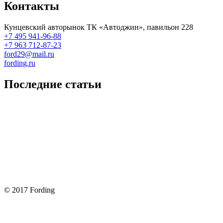
Контакты
Кунцевский авторынок ТК «Автоджин», павильон 228
+7 495 941-96-88
+7 963 712-87-23
ford29@mail.ru
fording.ru
Последние статьи
Покупка оригинальных запчастей форд для ремонта
Замена передних тормозных колодок на Форд Фокус 2
Как поменять лампочку в форд фокус?
Форд Фокус 2. Разбираем панель приборов. Часть 2
Форд Фокус 2. Снимаем панель приборов. Часть 1
© 2017 Fording