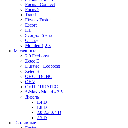
Focus - Connect
Focus 2
Transit
Fiesta - Fusion
Escort
Ka
Scorpio -Sierra
Galaxy
Mondeo 1,2,3
Маслянные
2.0 Ecoboost
Zetec E
Duratec - Ecoboost
Zetec S
OHC - DOHC
OHV
CVH DURATEC
S-Max - Mon 4 - 2.5
Дизель
1.4 D
1.8 D
2.0-2.2-2.4 D
2.5 D
Топливные
Fusion