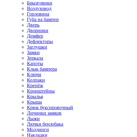
Брызговики
Воздуховод
Горловина
Губа на бампер
Дверь
Дворники
Демфер
Дефлекторы
Заглушки
Замки
Зеркала
Капоты
Клык бампера
Ключи
Колпаки
Крепёж
Кронштейны
Крылья
Крыша
Крюк буксировочный
Личинки замков
Лыжи
Лючки бензобака
Молдинги
Накладки