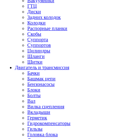
Вакуумники
ГТЦ
Диски
Задних колодок
Колодки
Распорные планки
Скобы
Суппорта
Суппортов
Цилиндры
Шланги
Щитки
Двигатель и трансмиссия
Бачки
Башмак цепи
Бензонасосы
Блоки
Болты
Вал
Вилка сцепления
Вкладыши
Герметик
Гидрокомпенсаторы
Гильзы
Головка блока