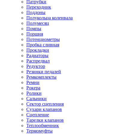
Патрубки
Переходник
Поддоны
Полукольца коленвала
Полумесяц
Помпы
Поршня
Потенциометры
Пробка сливная
Прокладки
Радиаторы
Распредвал
Редуктор
Резинки педалей
Ремкомплекты
Ремни
Рокера
Ролики
Сальники
Сектор сцепления
Сухари клапанов
Сцепление
Тарелки клапанов
Теплообменник
Термомуфты