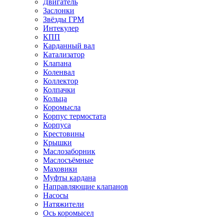
Двигатель
Заслонки
Звёзды ГРМ
Интекулер
КПП
Карданный вал
Катализатор
Клапана
Коленвал
Коллектор
Колпачки
Кольца
Коромысла
Корпус термостата
Корпуса
Крестовины
Крышки
Маслозаборник
Маслосъёмные
Маховики
Муфты кардана
Направляющие клапанов
Насосы
Натяжители
Ось коромысел