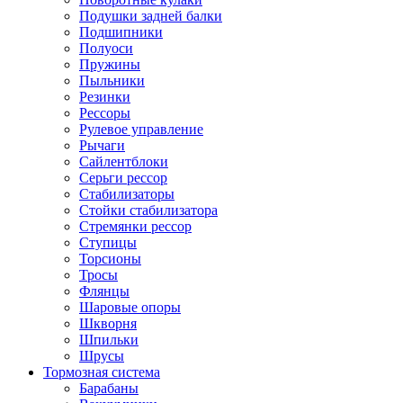
Подушки задней балки
Подшипники
Полуоси
Пружины
Пыльники
Резинки
Рессоры
Рулевое управление
Рычаги
Сайлентблоки
Серьги рессор
Стабилизаторы
Стойки стабилизатора
Стремянки рессор
Ступицы
Торсионы
Тросы
Флянцы
Шаровые опоры
Шкворня
Шпильки
Шрусы
Тормозная система
Барабаны