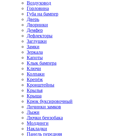
Воздуховод
Горловина
Губа на бампер
Дверь
Дворники
Демфер
Дефлекторы
Заглушки
Замки
Зеркала
Капоты
Клык бампера
Ключи
Колпаки
Крепёж
Кронштейны
Крылья
Крыша
Крюк буксировочный
Личинки замков
Лыжи
Лючки бензобака
Молдинги
Накладки
Панель передняя