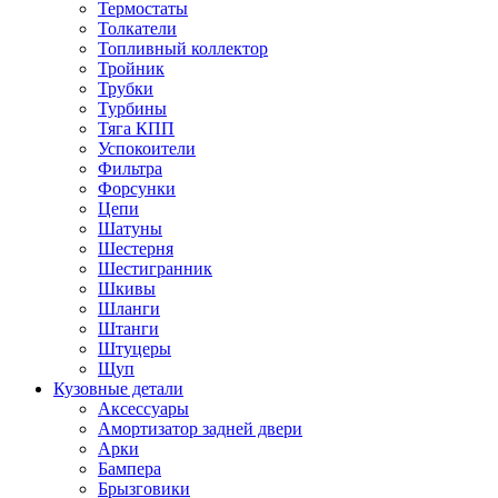
Термостаты
Толкатели
Топливный коллектор
Тройник
Трубки
Турбины
Тяга КПП
Успокоители
Фильтра
Форсунки
Цепи
Шатуны
Шестерня
Шестигранник
Шкивы
Шланги
Штанги
Штуцеры
Щуп
Кузовные детали
Аксессуары
Амортизатор задней двери
Арки
Бампера
Брызговики