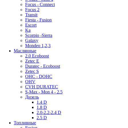
Focus - Connect
Focus 2
Transit
Fiesta - Fusion
Escort
Ka
Scorpio -Sierra
Galaxy
Mondeo 1,2,3
Маслянные
2.0 Ecoboost
Zetec E
Duratec - Ecoboost
Zetec S
OHC - DOHC
OHV
CVH DURATEC
S-Max - Mon 4 - 2.5
Дизель
1.4 D
1.8 D
2.0-2.2-2.4 D
2.5 D
Топливные
Fusion