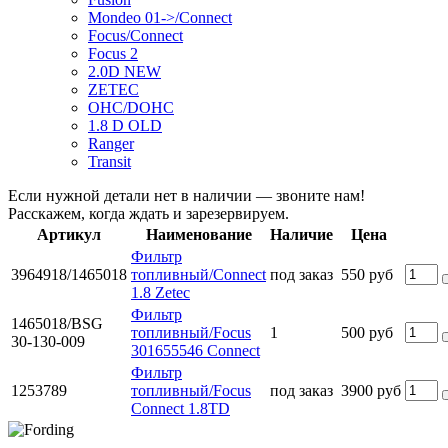
Mondeo 01->/Connect
Focus/Connect
Focus 2
2.0D NEW
ZETEC
OHC/DOHC
1.8 D OLD
Ranger
Transit
Если нужной детали нет в наличии — звоните нам!
Расскажем, когда ждать и зарезервируем.
Артикул
Наименование
Наличие
Цена
Фильтр
3964918/1465018
топливный/Connect
под заказ
550 руб
1.8 Zetec
Фильтр
1465018/BSG
топливный/Focus
1
500 руб
30-130-009
301655546 Сonnect
Фильтр
1253789
топливный/Focus
под заказ
3900 руб
Сonnect 1.8TD