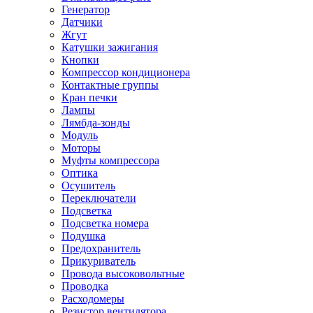
Генератор
Датчики
Жгут
Катушки зажигания
Кнопки
Компрессор кондиционера
Контактные группы
Кран печки
Лампы
Лямбда-зонды
Модуль
Моторы
Муфты компрессора
Оптика
Осушитель
Переключатели
Подсветка
Подсветка номера
Подушка
Предохранитель
Прикуриватель
Провода высоковольтные
Проводка
Расходомеры
Резистор вентилятора