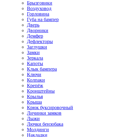
Брызговики
Воздуховод
Горловина
Губа на бампер
Дверь
Дворники
Демфер
Дефлекторы
Заглушки
Замки
Зеркала
Капоты
Клык бампера
Ключи
Колпаки
Крепёж
Кронштейны
Крылья
Крыша
Крюк буксировочный
Личинки замков
Лыжи
Лючки бензобака
Молдинги
Накладки