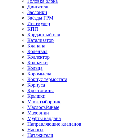
Головка блока
Двигатель
Заслонки
Звёзды ГРМ
Интекулер
КПП
Карданный вал
Катализатор
Клапана
Коленвал
Коллектор
Колпачки
Кольца
Коромысла
Корпус термостата
Корпуса
Крестовины
Крышки
Маслозаборник
Маслосъёмные
Маховики
Муфты кардана
Направляющие клапанов
Насосы
Натяжители