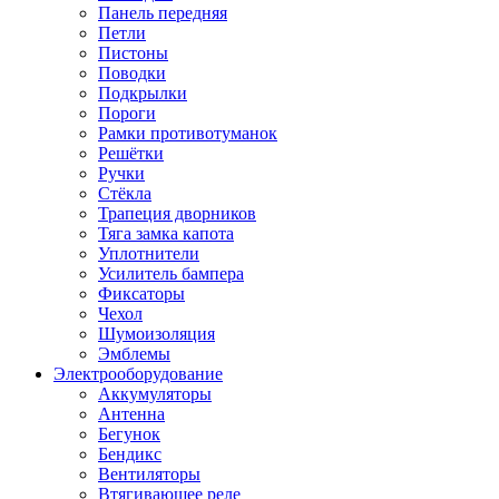
Панель передняя
Петли
Пистоны
Поводки
Подкрылки
Пороги
Рамки противотуманок
Решётки
Ручки
Стёкла
Трапеция дворников
Тяга замка капота
Уплотнители
Усилитель бампера
Фиксаторы
Чехол
Шумоизоляция
Эмблемы
Электрооборудование
Аккумуляторы
Антенна
Бегунок
Бендикс
Вентиляторы
Втягивающее реле