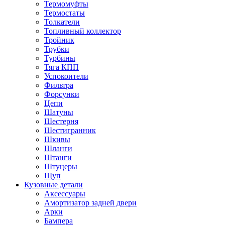
Термомуфты
Термостаты
Толкатели
Топливный коллектор
Тройник
Трубки
Турбины
Тяга КПП
Успокоители
Фильтра
Форсунки
Цепи
Шатуны
Шестерня
Шестигранник
Шкивы
Шланги
Штанги
Штуцеры
Щуп
Кузовные детали
Аксессуары
Амортизатор задней двери
Арки
Бампера