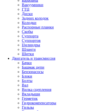
Барабаны
Вакуумники
ГТЦ
Диски
Задних колодок
Колодки
Распорные планки
Скобы
Суппорта
Суппортов
Цилиндры
Шланги
Щитки
Двигатель и трансмиссия
Бачки
Башмак цепи
Бензонасосы
Блоки
Болты
Вал
Вилка сцепления
Вкладыши
Герметик
Гидрокомпенсаторы
Гильзы