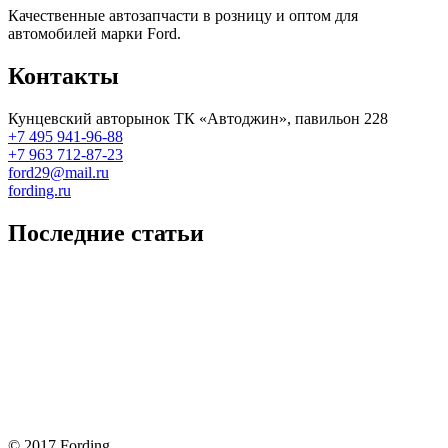
Качественные автозапчасти в розницу и оптом для
автомобилей марки Ford.
Контакты
Кунцевский авторынок ТК «Автоджин», павильон 228
+7 495 941-96-88
+7 963 712-87-23
ford29@mail.ru
fording.ru
Последние статьи
Покупка оригинальных запчастей форд для ремонта
Замена передних тормозных колодок на Форд Фокус 2
Как поменять лампочку в форд фокус?
Форд Фокус 2. Разбираем панель приборов. Часть 2
Форд Фокус 2. Снимаем панель приборов. Часть 1
© 2017 Fording