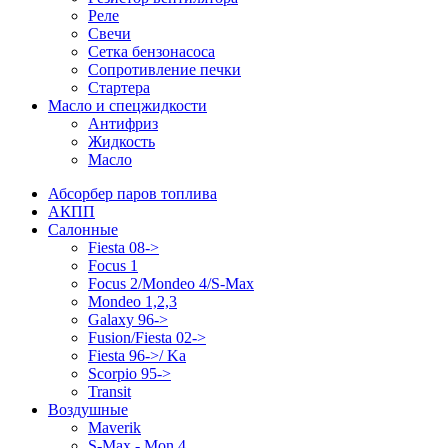
Реле
Свечи
Сетка бензонасоса
Сопротивление печки
Стартера
Масло и спецжидкости
Антифриз
Жидкость
Масло
Абсорбер паров топлива
АКПП
Салонные
Fiesta 08->
Focus 1
Focus 2/Mondeo 4/S-Max
Mondeo 1,2,3
Galaxy 96->
Fusion/Fiesta 02->
Fiesta 96->/ Ka
Scorpio 95->
Transit
Воздушные
Maverik
S-Max - Mon 4