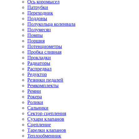
Ось коромысел
Патрубки
Переходник
Поддоны
Полукольца коленвала
Полумесяц
Помпы
Поршня
Потенциометры
Пробка сливная
Прокладки
Радиаторы
Распредвал
Редуктор
Резинки педалей
Ремкомплекты
Ремни
Рокера
Ролики
Сальники
Сектор сцепления
Сухари клапанов
Сцепление
Тарелки клапанов
Теплообменник