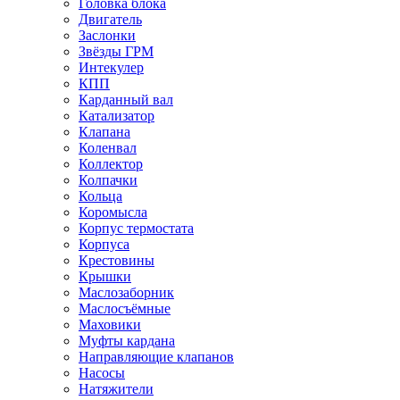
Головка блока
Двигатель
Заслонки
Звёзды ГРМ
Интекулер
КПП
Карданный вал
Катализатор
Клапана
Коленвал
Коллектор
Колпачки
Кольца
Коромысла
Корпус термостата
Корпуса
Крестовины
Крышки
Маслозаборник
Маслосъёмные
Маховики
Муфты кардана
Направляющие клапанов
Насосы
Натяжители