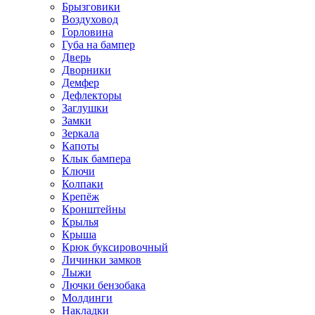
Брызговики
Воздуховод
Горловина
Губа на бампер
Дверь
Дворники
Демфер
Дефлекторы
Заглушки
Замки
Зеркала
Капоты
Клык бампера
Ключи
Колпаки
Крепёж
Кронштейны
Крылья
Крыша
Крюк буксировочный
Личинки замков
Лыжи
Лючки бензобака
Молдинги
Накладки