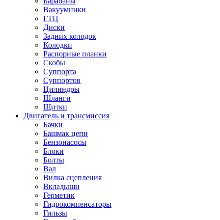
Барабаны
Вакуумники
ГТЦ
Диски
Задних колодок
Колодки
Распорные планки
Скобы
Суппорта
Суппортов
Цилиндры
Шланги
Щитки
Двигатель и трансмиссия
Бачки
Башмак цепи
Бензонасосы
Блоки
Болты
Вал
Вилка сцепления
Вкладыши
Герметик
Гидрокомпенсаторы
Гильзы