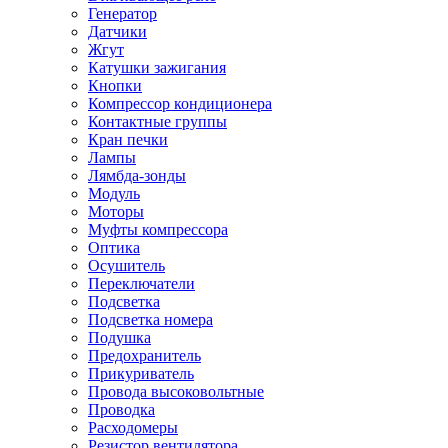
Генератор
Датчики
Жгут
Катушки зажигания
Кнопки
Компрессор кондиционера
Контактные группы
Кран печки
Лампы
Лямбда-зонды
Модуль
Моторы
Муфты компрессора
Оптика
Осушитель
Переключатели
Подсветка
Подсветка номера
Подушка
Предохранитель
Прикуриватель
Провода высоковольтные
Проводка
Расходомеры
Резистор вентилятора