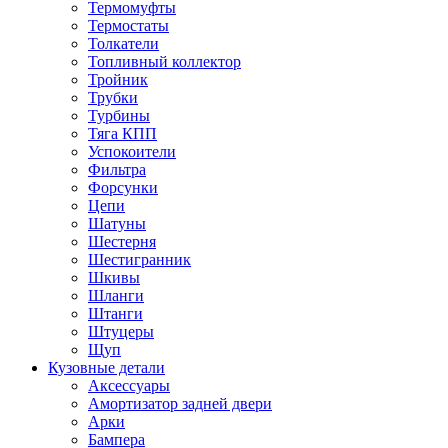
Термомуфты
Термостаты
Толкатели
Топливный коллектор
Тройник
Трубки
Турбины
Тяга КПП
Успокоители
Фильтра
Форсунки
Цепи
Шатуны
Шестерня
Шестигранник
Шкивы
Шланги
Штанги
Штуцеры
Щуп
Кузовные детали
Аксессуары
Амортизатор задней двери
Арки
Бампера