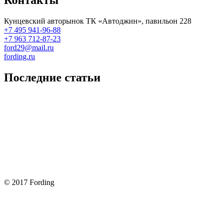
Контакты
Кунцевский авторынок ТК «Автоджин», павильон 228
+7 495 941-96-88
+7 963 712-87-23
ford29@mail.ru
fording.ru
Последние статьи
Покупка оригинальных запчастей форд для ремонта
Замена передних тормозных колодок на Форд Фокус 2
Как поменять лампочку в форд фокус?
Форд Фокус 2. Разбираем панель приборов. Часть 2
Форд Фокус 2. Снимаем панель приборов. Часть 1
© 2017 Fording