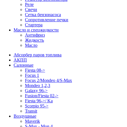
Реле
Свечи
Сетка бензонасоса
Сопротивление печки
Стартера
Масло и спецжидкости
Антифриз
Жидкость
Масло
Абсорбер паров топлива
АКПП
Салонные
Fiesta 08->
Focus 1
Focus 2/Mondeo 4/S-Max
Mondeo 1,2,3
Galaxy 96->
Fusion/Fiesta 02->
Fiesta 96->/ Ka
Scorpio 95->
Transit
Воздушные
Maverik
S-Max - Mon 4