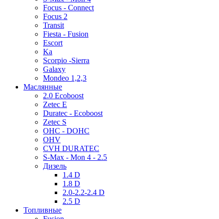
Focus - Connect
Focus 2
Transit
Fiesta - Fusion
Escort
Ka
Scorpio -Sierra
Galaxy
Mondeo 1,2,3
Маслянные
2.0 Ecoboost
Zetec E
Duratec - Ecoboost
Zetec S
OHC - DOHC
OHV
CVH DURATEC
S-Max - Mon 4 - 2.5
Дизель
1.4 D
1.8 D
2.0-2.2-2.4 D
2.5 D
Топливные
Fusion