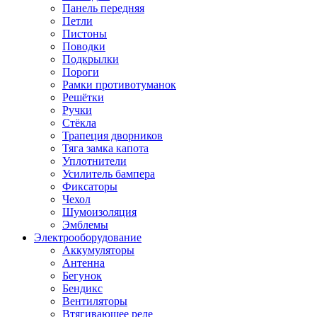
Панель передняя
Петли
Пистоны
Поводки
Подкрылки
Пороги
Рамки противотуманок
Решётки
Ручки
Стёкла
Трапеция дворников
Тяга замка капота
Уплотнители
Усилитель бампера
Фиксаторы
Чехол
Шумоизоляция
Эмблемы
Электрооборудование
Аккумуляторы
Антенна
Бегунок
Бендикс
Вентиляторы
Втягивающее реле