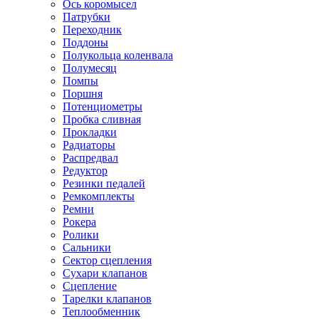
Ось коромысел
Патрубки
Переходник
Поддоны
Полукольца коленвала
Полумесяц
Помпы
Поршня
Потенциометры
Пробка сливная
Прокладки
Радиаторы
Распредвал
Редуктор
Резинки педалей
Ремкомплекты
Ремни
Рокера
Ролики
Сальники
Сектор сцепления
Сухари клапанов
Сцепление
Тарелки клапанов
Теплообменник