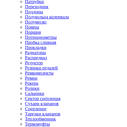
Патрубки
Переходник
Поддоны
Полукольца коленвала
Полумесяц
Помпы
Поршня
Потенциометры
Пробка сливная
Прокладки
Радиаторы
Распредвал
Редуктор
Резинки педалей
Ремкомплекты
Ремни
Рокера
Ролики
Сальники
Сектор сцепления
Сухари клапанов
Сцепление
Тарелки клапанов
Теплообменник
Термомуфты