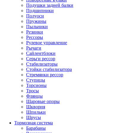
Подушки задней балки
Подшипники
Полуоси
Пружины
Пыльники
Резинки
Рессоры
Рулевое управление
Рычаги
Сайлентблоки
Серьги рессор
Стабилизаторы
Стойки стабилизатора
Стремянки рессор
Ступицы
Торсионы
Тросы
Флянцы
Шаровые опоры
Шкворня
Шпильки
Шрусы
Тормозная система
Барабаны