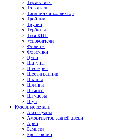
Термостаты
Толкатели
Топливный коллектор
Тройник
Трубки
Турбины
Тяга КПП
Успокоители
Фильтра
Форсунки
Цепи
Шатуны
Шестерня
Шестигранник
Шкивы
Шланги
Штанги
Штуцеры
Щуп
Кузовные детали
Аксессуары
Амортизатор задней двери
Арки
Бампера
Брызговики