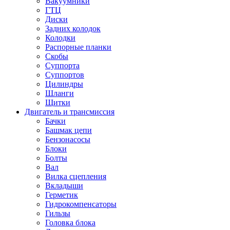
Вакуумники
ГТЦ
Диски
Задних колодок
Колодки
Распорные планки
Скобы
Суппорта
Суппортов
Цилиндры
Шланги
Щитки
Двигатель и трансмиссия
Бачки
Башмак цепи
Бензонасосы
Блоки
Болты
Вал
Вилка сцепления
Вкладыши
Герметик
Гидрокомпенсаторы
Гильзы
Головка блока