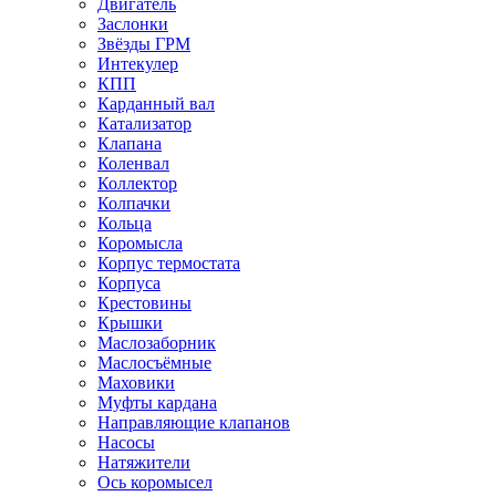
Двигатель
Заслонки
Звёзды ГРМ
Интекулер
КПП
Карданный вал
Катализатор
Клапана
Коленвал
Коллектор
Колпачки
Кольца
Коромысла
Корпус термостата
Корпуса
Крестовины
Крышки
Маслозаборник
Маслосъёмные
Маховики
Муфты кардана
Направляющие клапанов
Насосы
Натяжители
Ось коромысел