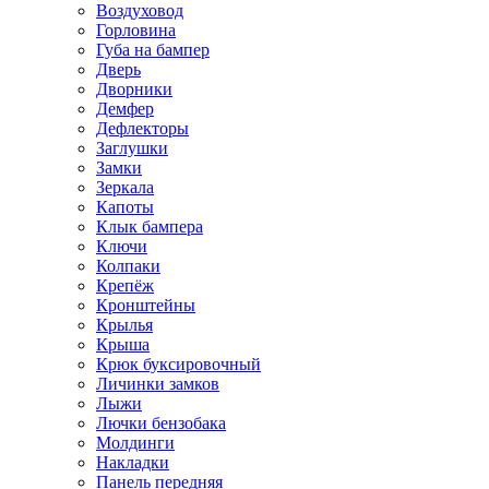
Воздуховод
Горловина
Губа на бампер
Дверь
Дворники
Демфер
Дефлекторы
Заглушки
Замки
Зеркала
Капоты
Клык бампера
Ключи
Колпаки
Крепёж
Кронштейны
Крылья
Крыша
Крюк буксировочный
Личинки замков
Лыжи
Лючки бензобака
Молдинги
Накладки
Панель передняя