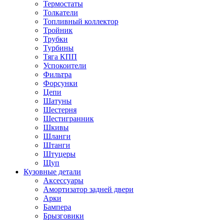
Термостаты
Толкатели
Топливный коллектор
Тройник
Трубки
Турбины
Тяга КПП
Успокоители
Фильтра
Форсунки
Цепи
Шатуны
Шестерня
Шестигранник
Шкивы
Шланги
Штанги
Штуцеры
Щуп
Кузовные детали
Аксессуары
Амортизатор задней двери
Арки
Бампера
Брызговики