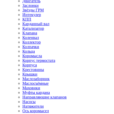
Двигатель
Заслонки
Звёзды ГРМ
Интекулер
КПП
Карданный вал
Катализатор
Клапана
Коленвал
Коллектор
Колпачки
Кольца
Коромысла
Корпус термостата
Корпуса
Крестовины
Крышки
Маслозаборник
Маслосъёмные
Маховики
Муфты кардана
Направляющие клапанов
Насосы
Натяжители
Ось коромысел