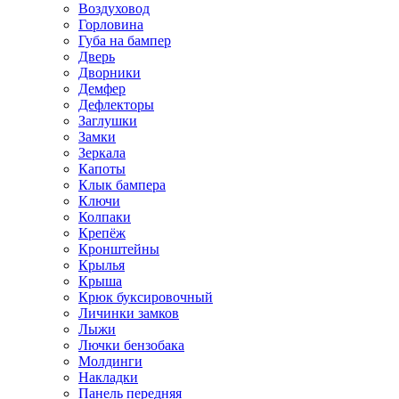
Воздуховод
Горловина
Губа на бампер
Дверь
Дворники
Демфер
Дефлекторы
Заглушки
Замки
Зеркала
Капоты
Клык бампера
Ключи
Колпаки
Крепёж
Кронштейны
Крылья
Крыша
Крюк буксировочный
Личинки замков
Лыжи
Лючки бензобака
Молдинги
Накладки
Панель передняя