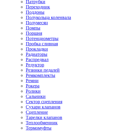
Патрубки
Переходник
Поддоны
Полукольца коленвала
Полумесяц
Помпы
Поршня
Потенциометры
Пробка сливная
Прокладки
Радиаторы
Распредвал
Редуктор
Резинки педалей
Ремкомплекты
Ремни
Рокера
Ролики
Сальники
Сектор сцепления
Сухари клапанов
Сцепление
Тарелки клапанов
Теплообменник
Термомуфты