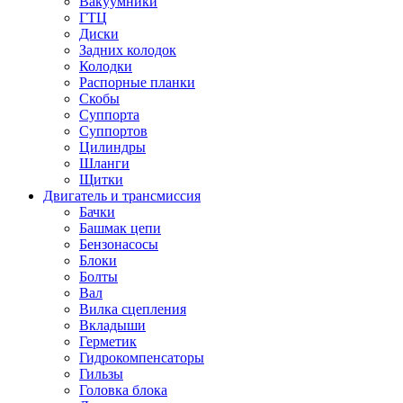
Вакуумники
ГТЦ
Диски
Задних колодок
Колодки
Распорные планки
Скобы
Суппорта
Суппортов
Цилиндры
Шланги
Щитки
Двигатель и трансмиссия
Бачки
Башмак цепи
Бензонасосы
Блоки
Болты
Вал
Вилка сцепления
Вкладыши
Герметик
Гидрокомпенсаторы
Гильзы
Головка блока