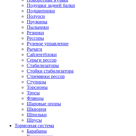
Подушки задней балки
Подшипники
Полуоси
Пружины
Пыльники
Резинки
Рессоры
Рулевое управление
Рычаги
Сайлентблоки
Серьги рессор
Стабилизаторы
Стойки стабилизатора
Стремянки рессор
Ступицы
Торсионы
Тросы
Флянцы
Шаровые опоры
Шкворня
Шпильки
Шрусы
Тормозная система
Барабаны