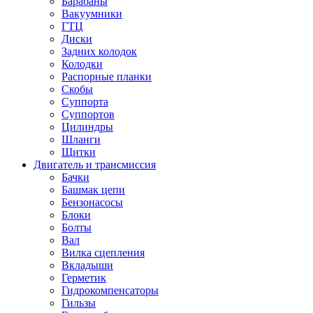
Барабаны
Вакуумники
ГТЦ
Диски
Задних колодок
Колодки
Распорные планки
Скобы
Суппорта
Суппортов
Цилиндры
Шланги
Щитки
Двигатель и трансмиссия
Бачки
Башмак цепи
Бензонасосы
Блоки
Болты
Вал
Вилка сцепления
Вкладыши
Герметик
Гидрокомпенсаторы
Гильзы