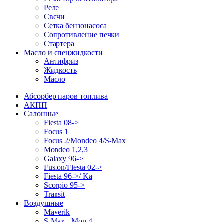
Реле
Свечи
Сетка бензонасоса
Сопротивление печки
Стартера
Масло и спецжидкости
Антифриз
Жидкость
Масло
Абсорбер паров топлива
АКПП
Салонные
Fiesta 08->
Focus 1
Focus 2/Mondeo 4/S-Max
Mondeo 1,2,3
Galaxy 96->
Fusion/Fiesta 02->
Fiesta 96->/ Ka
Scorpio 95->
Transit
Воздушные
Maverik
S-Max - Mon 4