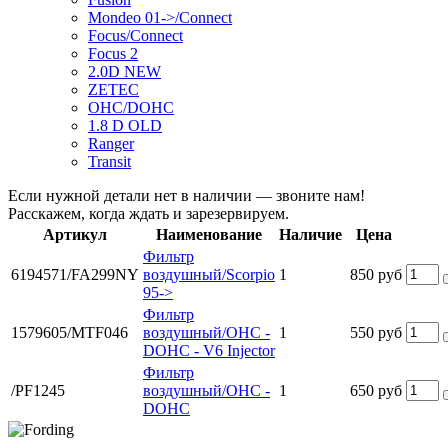
Mondeo 01->/Connect
Focus/Connect
Focus 2
2.0D NEW
ZETEC
OHC/DOHC
1.8 D OLD
Ranger
Transit
Если нужной детали нет в наличии — звоните нам!
Расскажем, когда ждать и зарезервируем.
Артикул
Наименование
Наличие
Цена
Фильтр
6194571/FA299NY
воздушный/Scorpio
1
850 руб
95->
Фильтр
1579605/MTF046
воздушный/OHC -
1
550 руб
DOHC - V6 Injector
Фильтр
/PF1245
воздушный/OHC -
1
650 руб
DOHC