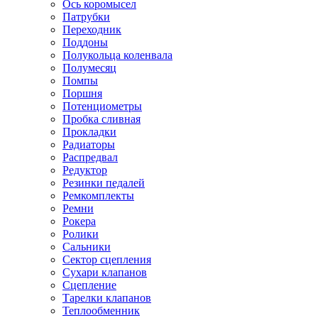
Ось коромысел
Патрубки
Переходник
Поддоны
Полукольца коленвала
Полумесяц
Помпы
Поршня
Потенциометры
Пробка сливная
Прокладки
Радиаторы
Распредвал
Редуктор
Резинки педалей
Ремкомплекты
Ремни
Рокера
Ролики
Сальники
Сектор сцепления
Сухари клапанов
Сцепление
Тарелки клапанов
Теплообменник