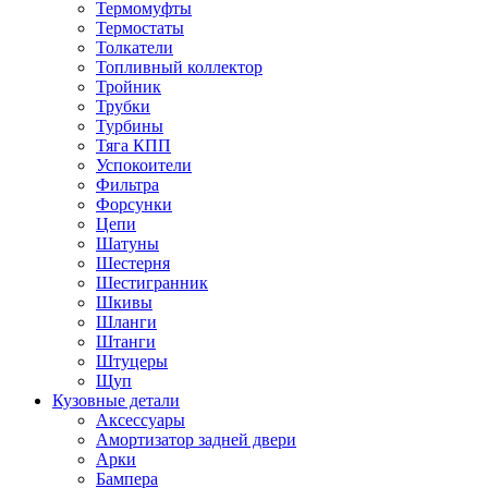
Термомуфты
Термостаты
Толкатели
Топливный коллектор
Тройник
Трубки
Турбины
Тяга КПП
Успокоители
Фильтра
Форсунки
Цепи
Шатуны
Шестерня
Шестигранник
Шкивы
Шланги
Штанги
Штуцеры
Щуп
Кузовные детали
Аксессуары
Амортизатор задней двери
Арки
Бампера