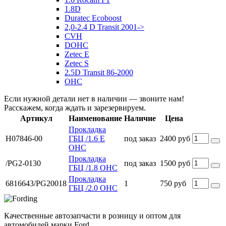
1.8D
Duratec Ecoboost
2,0-2.4 D Transit 2001->
CVH
DOHC
Zetec E
Zetec S
2.5D Transit 86-2000
OHC
Если нужной детали нет в наличии — звоните нам!
Расскажем, когда ждать и зарезервируем.
Артикул
Наименование
Наличие
Цена
Прокладка
H07846-00
ГБЦ /1.6 Е
под заказ
2400 руб
OHC
Прокладка
/PG2-0130
под заказ
1500 руб
ГБЦ /1.8 OHC
Прокладка
6816643/PG20018
1
750 руб
ГБЦ /2.0 OHC
Качественные автозапчасти в розницу и оптом для
автомобилей марки Ford.