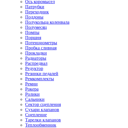
Ось коромысел
Патрубки
Переходник
Поддоны
Полукольца коленвала
Полумесяц
Помпы
Поршня
Потенциометры
Пробка сливная
Прокладки
Радиаторы
Распредвал
Редуктор
Резинки педалей
Ремкомплекты
Ремни
Рокера
Ролики
Сальники
Сектор сцепления
Сухари клапанов
Сцепление
Тарелки клапанов
Теплообменник