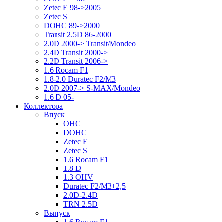
Zetec E 98->2005
Zetec S
DOHC 89->2000
Transit 2.5D 86-2000
2.0D 2000-> Transit/Mondeo
2.4D Transit 2000->
2.2D Transit 2006->
1.6 Rocam F1
1.8-2.0 Duratec F2/M3
2.0D 2007-> S-MAX/Mondeo
1.6 D 05-
Коллектора
Впуск
OHC
DOHC
Zetec E
Zetec S
1.6 Rocam F1
1.8 D
1.3 OHV
Duratec F2/M3+2,5
2.0D-2.4D
TRN 2.5D
Выпуск
1.6 Rocam F1