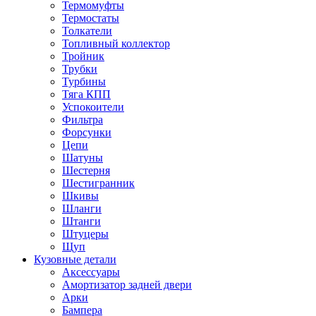
Термомуфты
Термостаты
Толкатели
Топливный коллектор
Тройник
Трубки
Турбины
Тяга КПП
Успокоители
Фильтра
Форсунки
Цепи
Шатуны
Шестерня
Шестигранник
Шкивы
Шланги
Штанги
Штуцеры
Щуп
Кузовные детали
Аксессуары
Амортизатор задней двери
Арки
Бампера