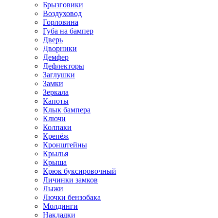
Брызговики
Воздуховод
Горловина
Губа на бампер
Дверь
Дворники
Демфер
Дефлекторы
Заглушки
Замки
Зеркала
Капоты
Клык бампера
Ключи
Колпаки
Крепёж
Кронштейны
Крылья
Крыша
Крюк буксировочный
Личинки замков
Лыжи
Лючки бензобака
Молдинги
Накладки