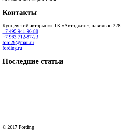
Контакты
Кунцевский авторынок ТК «Автоджин», павильон 228
+7 495 941-96-88
+7 963 712-87-23
ford29@mail.ru
fording.ru
Последние статьи
Покупка оригинальных запчастей форд для ремонта
Замена передних тормозных колодок на Форд Фокус 2
Как поменять лампочку в форд фокус?
Форд Фокус 2. Разбираем панель приборов. Часть 2
Форд Фокус 2. Снимаем панель приборов. Часть 1
© 2017 Fording