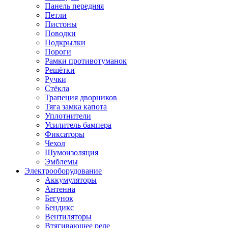
Панель передняя
Петли
Пистоны
Поводки
Подкрылки
Пороги
Рамки противотуманок
Решётки
Ручки
Стёкла
Трапеция дворников
Тяга замка капота
Уплотнители
Усилитель бампера
Фиксаторы
Чехол
Шумоизоляция
Эмблемы
Электрооборудование
Аккумуляторы
Антенна
Бегунок
Бендикс
Вентиляторы
Втягивающее реле