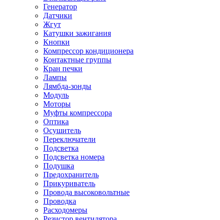
Генератор
Датчики
Жгут
Катушки зажигания
Кнопки
Компрессор кондиционера
Контактные группы
Кран печки
Лампы
Лямбда-зонды
Модуль
Моторы
Муфты компрессора
Оптика
Осушитель
Переключатели
Подсветка
Подсветка номера
Подушка
Предохранитель
Прикуриватель
Провода высоковольтные
Проводка
Расходомеры
Резистор вентилятора