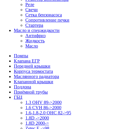
Реле
Свечи
Сетка бензонасоса
Сопротивление печки
Стартера
Масло и спецжидкости
Антифриз
Жидкость
Масло
Помпы
Клапана ЕГР
Передней крышки
Корпуса термостата
Маслянного радиатора
Клапанной крышки
Поддона
Приёмной трубы
ГБЦ
1.3 OHV 89->2000
1.6 CVH 86->2000
1.6-1.8-2.0 OHC 82->95
1.8D ->2000
1.8D 2000->
Zetec E ->98