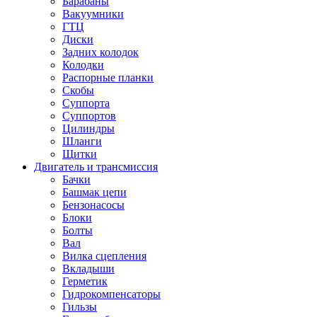
Барабаны
Вакуумники
ГТЦ
Диски
Задних колодок
Колодки
Распорные планки
Скобы
Суппорта
Суппортов
Цилиндры
Шланги
Щитки
Двигатель и трансмиссия
Бачки
Башмак цепи
Бензонасосы
Блоки
Болты
Вал
Вилка сцепления
Вкладыши
Герметик
Гидрокомпенсаторы
Гильзы