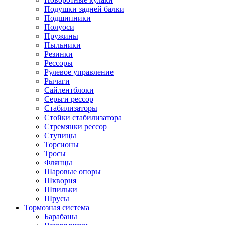
Подушки задней балки
Подшипники
Полуоси
Пружины
Пыльники
Резинки
Рессоры
Рулевое управление
Рычаги
Сайлентблоки
Серьги рессор
Стабилизаторы
Стойки стабилизатора
Стремянки рессор
Ступицы
Торсионы
Тросы
Флянцы
Шаровые опоры
Шкворня
Шпильки
Шрусы
Тормозная система
Барабаны