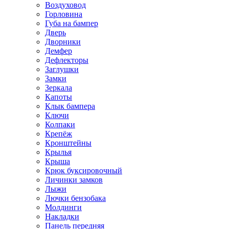
Воздуховод
Горловина
Губа на бампер
Дверь
Дворники
Демфер
Дефлекторы
Заглушки
Замки
Зеркала
Капоты
Клык бампера
Ключи
Колпаки
Крепёж
Кронштейны
Крылья
Крыша
Крюк буксировочный
Личинки замков
Лыжи
Лючки бензобака
Молдинги
Накладки
Панель передняя