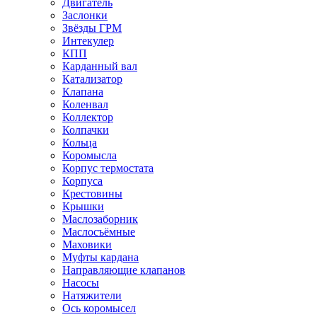
Двигатель
Заслонки
Звёзды ГРМ
Интекулер
КПП
Карданный вал
Катализатор
Клапана
Коленвал
Коллектор
Колпачки
Кольца
Коромысла
Корпус термостата
Корпуса
Крестовины
Крышки
Маслозаборник
Маслосъёмные
Маховики
Муфты кардана
Направляющие клапанов
Насосы
Натяжители
Ось коромысел