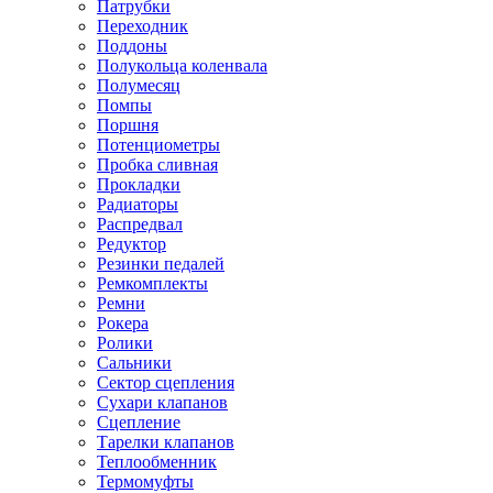
Патрубки
Переходник
Поддоны
Полукольца коленвала
Полумесяц
Помпы
Поршня
Потенциометры
Пробка сливная
Прокладки
Радиаторы
Распредвал
Редуктор
Резинки педалей
Ремкомплекты
Ремни
Рокера
Ролики
Сальники
Сектор сцепления
Сухари клапанов
Сцепление
Тарелки клапанов
Теплообменник
Термомуфты