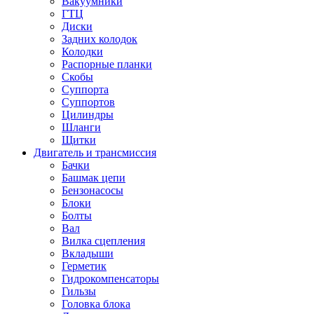
Вакуумники
ГТЦ
Диски
Задних колодок
Колодки
Распорные планки
Скобы
Суппорта
Суппортов
Цилиндры
Шланги
Щитки
Двигатель и трансмиссия
Бачки
Башмак цепи
Бензонасосы
Блоки
Болты
Вал
Вилка сцепления
Вкладыши
Герметик
Гидрокомпенсаторы
Гильзы
Головка блока