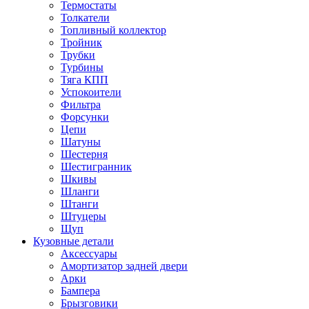
Термостаты
Толкатели
Топливный коллектор
Тройник
Трубки
Турбины
Тяга КПП
Успокоители
Фильтра
Форсунки
Цепи
Шатуны
Шестерня
Шестигранник
Шкивы
Шланги
Штанги
Штуцеры
Щуп
Кузовные детали
Аксессуары
Амортизатор задней двери
Арки
Бампера
Брызговики