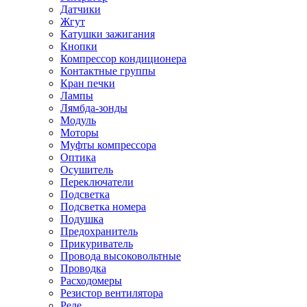
Датчики
Жгут
Катушки зажигания
Кнопки
Компрессор кондиционера
Контактные группы
Кран печки
Лампы
Лямбда-зонды
Модуль
Моторы
Муфты компрессора
Оптика
Осушитель
Переключатели
Подсветка
Подсветка номера
Подушка
Предохранитель
Прикуриватель
Провода высоковольтные
Проводка
Расходомеры
Резистор вентилятора
Реле