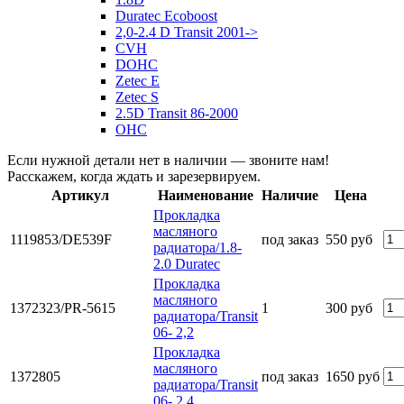
Duratec Ecoboost
2,0-2.4 D Transit 2001->
CVH
DOHC
Zetec E
Zetec S
2.5D Transit 86-2000
OHC
Если нужной детали нет в наличии — звоните нам!
Расскажем, когда ждать и зарезервируем.
Артикул
Наименование
Наличие
Цена
Прокладка
масляного
1119853/DE539F
под заказ
550 руб
радиатора/1.8-
2.0 Duratec
Прокладка
масляного
1372323/PR-5615
1
300 руб
радиатора/Transit
06- 2,2
Прокладка
масляного
1372805
под заказ
1650 руб
радиатора/Transit
06- 2,4