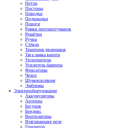
Петли
Пистоны
Поводки
Подкрылки
Пороги
Рамки противотуманок
Решётки
Ручки
Стёкла
Трапеция дворников
Тяга замка капота
Уплотнители
Усилитель бампера
Фиксаторы
Чехол
Шумоизоляция
Эмблемы
Электрооборудование
Аккумуляторы
Антенна
Бегунок
Бендикс
Вентиляторы
Втягивающее реле
Генератор