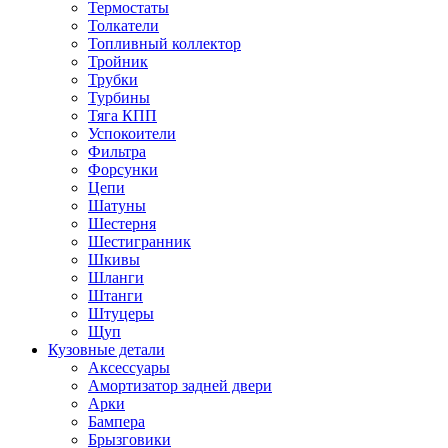
Термостаты
Толкатели
Топливный коллектор
Тройник
Трубки
Турбины
Тяга КПП
Успокоители
Фильтра
Форсунки
Цепи
Шатуны
Шестерня
Шестигранник
Шкивы
Шланги
Штанги
Штуцеры
Щуп
Кузовные детали
Аксессуары
Амортизатор задней двери
Арки
Бампера
Брызговики