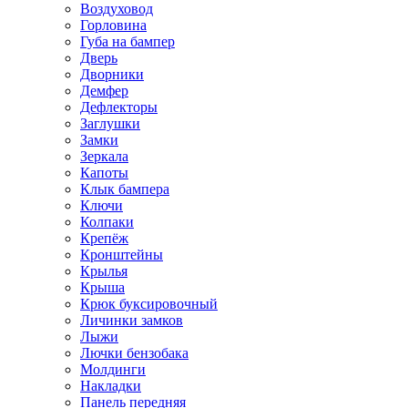
Воздуховод
Горловина
Губа на бампер
Дверь
Дворники
Демфер
Дефлекторы
Заглушки
Замки
Зеркала
Капоты
Клык бампера
Ключи
Колпаки
Крепёж
Кронштейны
Крылья
Крыша
Крюк буксировочный
Личинки замков
Лыжи
Лючки бензобака
Молдинги
Накладки
Панель передняя