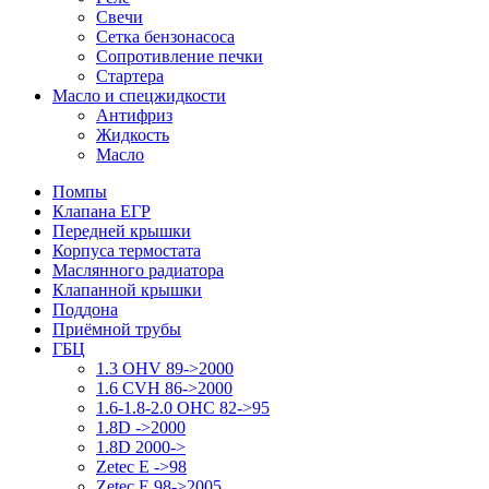
Свечи
Сетка бензонасоса
Сопротивление печки
Стартера
Масло и спецжидкости
Антифриз
Жидкость
Масло
Помпы
Клапана ЕГР
Передней крышки
Корпуса термостата
Маслянного радиатора
Клапанной крышки
Поддона
Приёмной трубы
ГБЦ
1.3 OHV 89->2000
1.6 CVH 86->2000
1.6-1.8-2.0 OHC 82->95
1.8D ->2000
1.8D 2000->
Zetec E ->98
Zetec E 98->2005