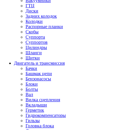
Вакуумники
ГТЦ
Диски
Задних колодок
Колодки
Распорные планки
Скобы
Суппорта
Суппортов
Цилиндры
Шланги
Щитки
Двигатель и трансмиссия
Бачки
Башмак цепи
Бензонасосы
Блоки
Болты
Вал
Вилка сцепления
Вкладыши
Герметик
Гидрокомпенсаторы
Гильзы
Головка блока