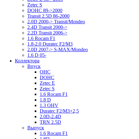
Zetec S
DOHC 89->2000
Transit 2.5D 86-2000
2.0D 2000-> Transit/Mondeo
2.4D Transit 2000->
2.2D Transit 2006->
1.6 Rocam F1
1.8-2.0 Duratec F2/M3
2.0D 2007-> S-MAX/Mondeo
1.6 D 05-
Коллектора
Впуск
OHC
DOHC
Zetec E
Zetec S
1.6 Rocam F1
1.8 D
1.3 OHV
Duratec F2/M3+2,5
2.0D-2.4D
TRN 2.5D
Выпуск
1.6 Rocam F1
1.8D