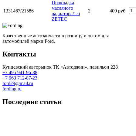
Прокладка
масляного
1331467/21586
2
400 руб
радиатора/1.6
ZETEC
Качественные автозапчасти в розницу и оптом для
автомобилей марки Ford.
Контакты
Кунцевский авторынок ТК «Автоджин», павильон 228
+7 495 941-96-88
+7 963 712-87-23
ford29@mail.ru
fording.ru
Последние статьи
Покупка оригинальных запчастей форд для ремонта
Замена передних тормозных колодок на Форд Фокус 2
Как поменять лампочку в форд фокус?