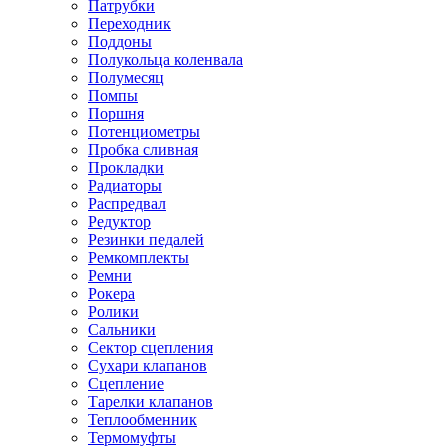
Патрубки
Переходник
Поддоны
Полукольца коленвала
Полумесяц
Помпы
Поршня
Потенциометры
Пробка сливная
Прокладки
Радиаторы
Распредвал
Редуктор
Резинки педалей
Ремкомплекты
Ремни
Рокера
Ролики
Сальники
Сектор сцепления
Сухари клапанов
Сцепление
Тарелки клапанов
Теплообменник
Термомуфты