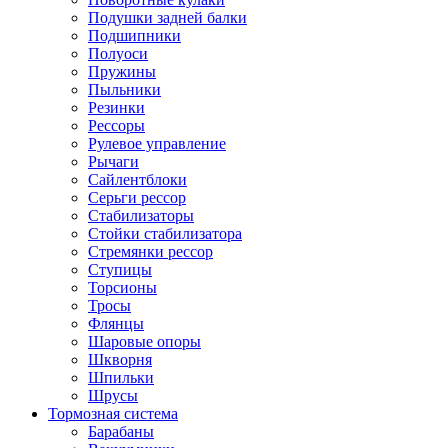
Подушки задней балки
Подшипники
Полуоси
Пружины
Пыльники
Резинки
Рессоры
Рулевое управление
Рычаги
Сайлентблоки
Серьги рессор
Стабилизаторы
Стойки стабилизатора
Стремянки рессор
Ступицы
Торсионы
Тросы
Флянцы
Шаровые опоры
Шкворня
Шпильки
Шрусы
Тормозная система
Барабаны