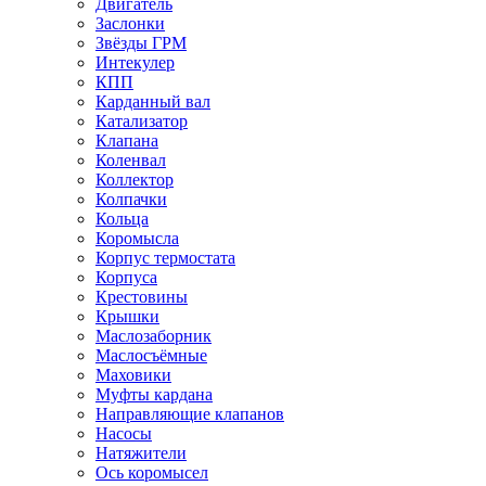
Двигатель
Заслонки
Звёзды ГРМ
Интекулер
КПП
Карданный вал
Катализатор
Клапана
Коленвал
Коллектор
Колпачки
Кольца
Коромысла
Корпус термостата
Корпуса
Крестовины
Крышки
Маслозаборник
Маслосъёмные
Маховики
Муфты кардана
Направляющие клапанов
Насосы
Натяжители
Ось коромысел