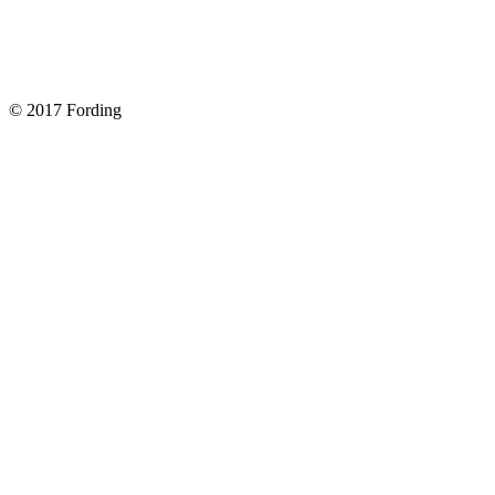
Форд Фокус 2. Разбираем панель приборов. Часть 2
Форд Фокус 2. Снимаем панель приборов. Часть 1
© 2017 Fording