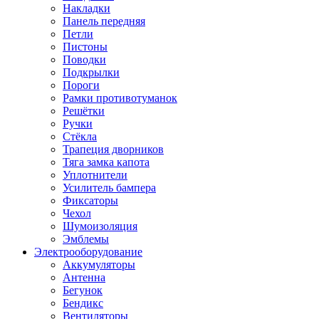
Накладки
Панель передняя
Петли
Пистоны
Поводки
Подкрылки
Пороги
Рамки противотуманок
Решётки
Ручки
Стёкла
Трапеция дворников
Тяга замка капота
Уплотнители
Усилитель бампера
Фиксаторы
Чехол
Шумоизоляция
Эмблемы
Электрооборудование
Аккумуляторы
Антенна
Бегунок
Бендикс
Вентиляторы