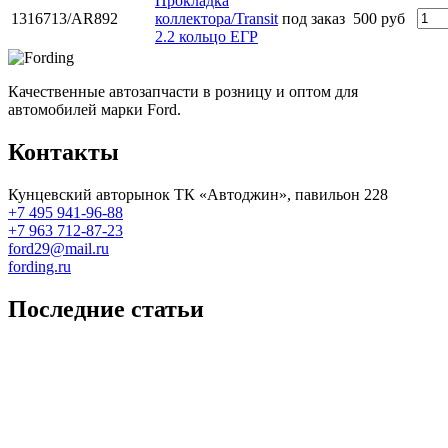
Прокладка
1316713/AR892
коллектора/Transit
под заказ
500 руб
2.2 кольцо ЕГР
Качественные автозапчасти в розницу и оптом для
автомобилей марки Ford.
Контакты
Кунцевский авторынок ТК «Автоджин», павильон 228
+7 495 941-96-88
+7 963 712-87-23
ford29@mail.ru
fording.ru
Последние статьи
Покупка оригинальных запчастей форд для ремонта
Замена передних тормозных колодок на Форд Фокус 2
Как поменять лампочку в форд фокус?