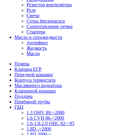
Резистор вентилятора
Реле
Свечи
Сетка бензонасоса
Сопротивление печки
Стартера
Масло и спецжидкости
Антифриз
Жидкость
Масло
Помпы
Клапана ЕГР
Передней крышки
Корпуса термостата
Маслянного радиатора
Клапанной крышки
Поддона
Приёмной трубы
ГБЦ
1.3 OHV 89->2000
1.6 CVH 86->2000
1.6-1.8-2.0 OHC 82->95
1.8D ->2000
1.8D 2000->