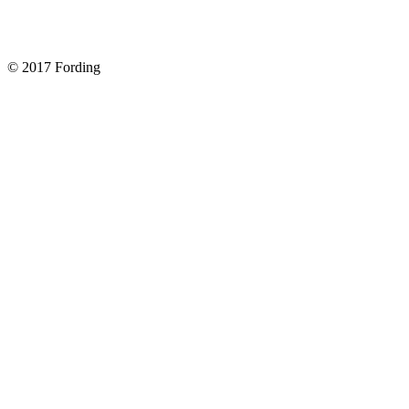
Форд Фокус 2. Разбираем панель приборов. Часть 2
Форд Фокус 2. Снимаем панель приборов. Часть 1
© 2017 Fording