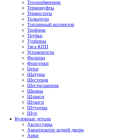
Теплообменник
Термомуфты
Термостаты
Толкатели
Топливный коллектор
Тройник
Трубки
Турбины
Тяга КПП
Успокоители
Фильтра
Форсунки
Цепи
Шатуны
Шестерня
Шестигранник
Шкивы
Шланги
Штанги
Штуцеры
Щуп
Кузовные детали
Аксессуары
Амортизатор задней двери
Арки