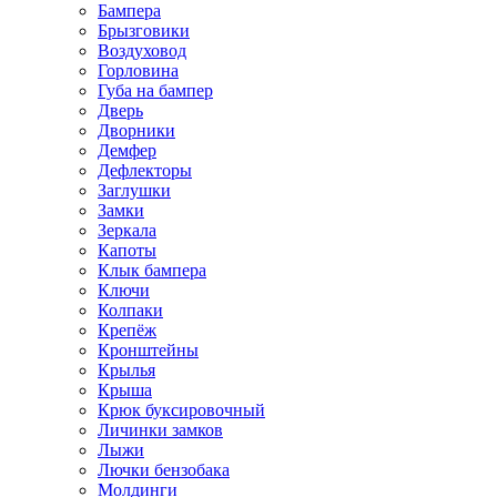
Бампера
Брызговики
Воздуховод
Горловина
Губа на бампер
Дверь
Дворники
Демфер
Дефлекторы
Заглушки
Замки
Зеркала
Капоты
Клык бампера
Ключи
Колпаки
Крепёж
Кронштейны
Крылья
Крыша
Крюк буксировочный
Личинки замков
Лыжи
Лючки бензобака
Молдинги