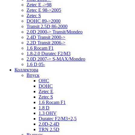
Zetec E ->98
Zetec E 98->2005
Zetec S
DOHC 89->2000
Transit 2.5D 86-2000
2.0D 2000-> Transit/Mondeo
2.4D Transit 2000->
2.2D Transit 2006->
1.6 Rocam F1
1.8-2.0 Duratec F2/M3
2.0D 2007-> S-MAX/Mondeo
1.6 D 05-
Коллектора
Впуск
OHC
DOHC
Zetec E
Zetec S
1.6 Rocam F1
1.8 D
1.3 OHV
Duratec F2/M3+2,5
2.0D-2.4D
TRN 2.5D
Выпуск