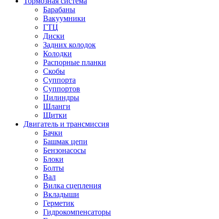
Тормозная система
Барабаны
Вакуумники
ГТЦ
Диски
Задних колодок
Колодки
Распорные планки
Скобы
Суппорта
Суппортов
Цилиндры
Шланги
Щитки
Двигатель и трансмиссия
Бачки
Башмак цепи
Бензонасосы
Блоки
Болты
Вал
Вилка сцепления
Вкладыши
Герметик
Гидрокомпенсаторы