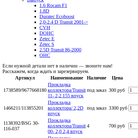
1.6 Rocam F1
1.8D
Duratec Ecoboost
2,0-2.4 D Transit 2001->
CVH
DOHC
Zetec E
Zetec S
2.5D Transit 86-2000
OHC
Если нужной детали нет в наличии — звоните нам!
Расскажем, когда ждать и зарезервируем.
Артикул
Наименование
Наличие
Цена
Прокладка
1738589/9677668180
коллектора/Transit
под заказ
300 руб
11- 2,2 155 впуск
Прокладка
1466211/113855201
коллектора/ 2,2D
под заказ
3300 руб
впуск
Прокладка
1138392/BSG 30-
коллектора/Transit
4
700 руб
116-037
00- 2,0 2,4 впуск