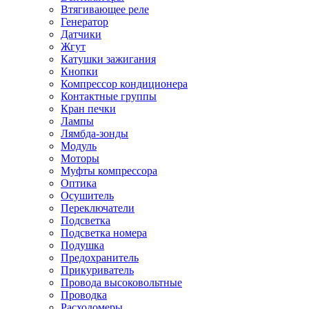
Втягивающее реле
Генератор
Датчики
Жгут
Катушки зажигания
Кнопки
Компрессор кондиционера
Контактные группы
Кран печки
Лампы
Лямбда-зонды
Модуль
Моторы
Муфты компрессора
Оптика
Осушитель
Переключатели
Подсветка
Подсветка номера
Подушка
Предохранитель
Прикуриватель
Провода высоковольтные
Проводка
Расходомеры