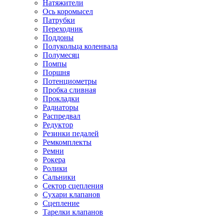
Натяжители
Ось коромысел
Патрубки
Переходник
Поддоны
Полукольца коленвала
Полумесяц
Помпы
Поршня
Потенциометры
Пробка сливная
Прокладки
Радиаторы
Распредвал
Редуктор
Резинки педалей
Ремкомплекты
Ремни
Рокера
Ролики
Сальники
Сектор сцепления
Сухари клапанов
Сцепление
Тарелки клапанов