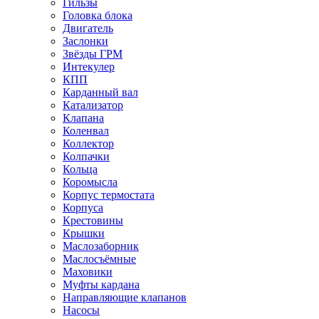
Гильзы
Головка блока
Двигатель
Заслонки
Звёзды ГРМ
Интекулер
КПП
Карданный вал
Катализатор
Клапана
Коленвал
Коллектор
Колпачки
Кольца
Коромысла
Корпус термостата
Корпуса
Крестовины
Крышки
Маслозаборник
Маслосъёмные
Маховики
Муфты кардана
Направляющие клапанов
Насосы