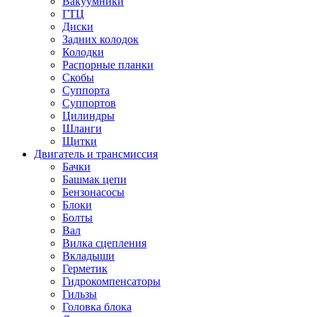
Вакуумники
ГТЦ
Диски
Задних колодок
Колодки
Распорные планки
Скобы
Суппорта
Суппортов
Цилиндры
Шланги
Щитки
Двигатель и трансмиссия
Бачки
Башмак цепи
Бензонасосы
Блоки
Болты
Вал
Вилка сцепления
Вкладыши
Герметик
Гидрокомпенсаторы
Гильзы
Головка блока