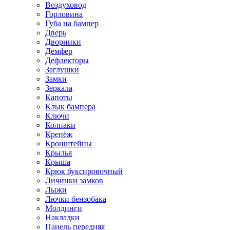
Воздуховод
Горловина
Губа на бампер
Дверь
Дворники
Демфер
Дефлекторы
Заглушки
Замки
Зеркала
Капоты
Клык бампера
Ключи
Колпаки
Крепёж
Кронштейны
Крылья
Крыша
Крюк буксировочный
Личинки замков
Лыжи
Лючки бензобака
Молдинги
Накладки
Панель передняя