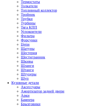
Термостаты
Толкатели
Топливный коллектор
Тройник
Трубки
Турбины
Тяга КПП
Успокоители
Фильтра
Форсунки
Цепи
Шатуны
Шестерня
Шестигранник
Шкивы
Шланги
Штанги
Штуцеры
Щуп
Кузовные детали
Аксессуары
Амортизатор задней двери
Арки
Бампера
Брызговики