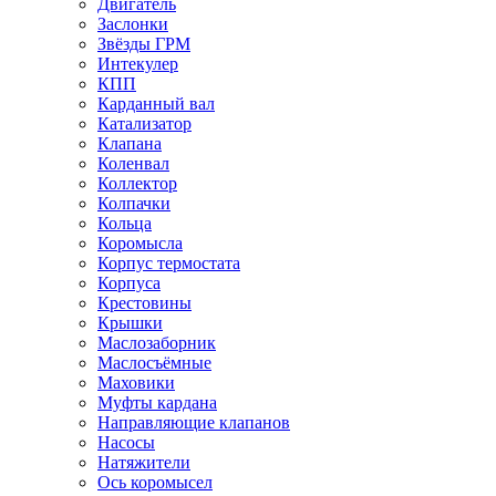
Двигатель
Заслонки
Звёзды ГРМ
Интекулер
КПП
Карданный вал
Катализатор
Клапана
Коленвал
Коллектор
Колпачки
Кольца
Коромысла
Корпус термостата
Корпуса
Крестовины
Крышки
Маслозаборник
Маслосъёмные
Маховики
Муфты кардана
Направляющие клапанов
Насосы
Натяжители
Ось коромысел