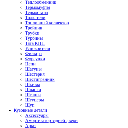
Теплообменник
Термомуфты
Термостаты
Толкатели
Топливный коллектор
Тройник
Трубки
Турбины
Тяга КПП
Успокоители
Фильтра
Форсунки
Цепи
Шатуны
Шестерня
Шестигранник
Шкивы
Шланги
Штанги
Штуцеры
Щуп
Кузовные детали
Аксессуары
Амортизатор задней двери
Арки