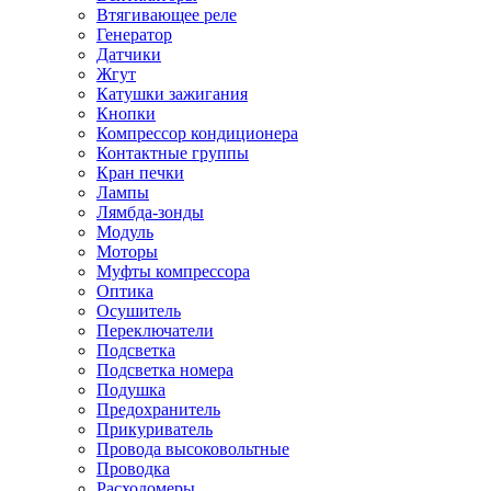
Втягивающее реле
Генератор
Датчики
Жгут
Катушки зажигания
Кнопки
Компрессор кондиционера
Контактные группы
Кран печки
Лампы
Лямбда-зонды
Модуль
Моторы
Муфты компрессора
Оптика
Осушитель
Переключатели
Подсветка
Подсветка номера
Подушка
Предохранитель
Прикуриватель
Провода высоковольтные
Проводка
Расходомеры