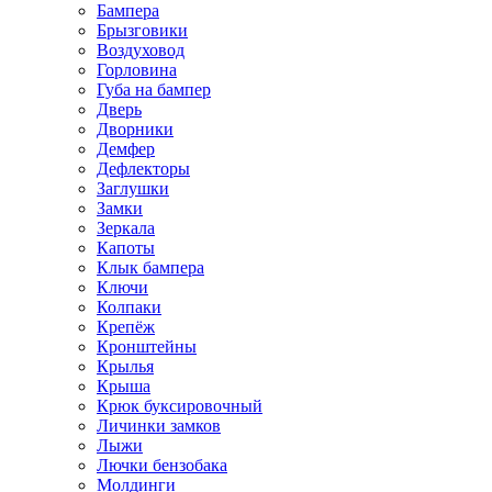
Бампера
Брызговики
Воздуховод
Горловина
Губа на бампер
Дверь
Дворники
Демфер
Дефлекторы
Заглушки
Замки
Зеркала
Капоты
Клык бампера
Ключи
Колпаки
Крепёж
Кронштейны
Крылья
Крыша
Крюк буксировочный
Личинки замков
Лыжи
Лючки бензобака
Молдинги