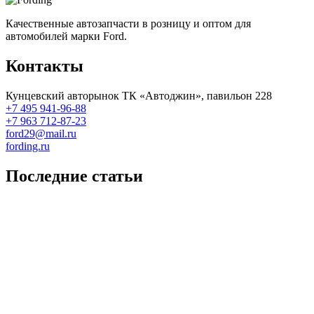
Качественные автозапчасти в розницу и оптом для
автомобилей марки Ford.
Контакты
Кунцевский авторынок ТК «Автоджин», павильон 228
+7 495 941-96-88
+7 963 712-87-23
ford29@mail.ru
fording.ru
Последние статьи
Покупка оригинальных запчастей форд для ремонта
Замена передних тормозных колодок на Форд Фокус 2
Как поменять лампочку в форд фокус?
Форд Фокус 2. Разбираем панель приборов. Часть 2
Форд Фокус 2. Снимаем панель приборов. Часть 1