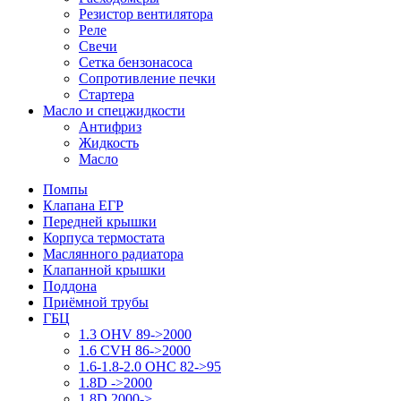
Резистор вентилятора
Реле
Свечи
Сетка бензонасоса
Сопротивление печки
Стартера
Масло и спецжидкости
Антифриз
Жидкость
Масло
Помпы
Клапана ЕГР
Передней крышки
Корпуса термостата
Маслянного радиатора
Клапанной крышки
Поддона
Приёмной трубы
ГБЦ
1.3 OHV 89->2000
1.6 CVH 86->2000
1.6-1.8-2.0 OHC 82->95
1.8D ->2000
1.8D 2000->