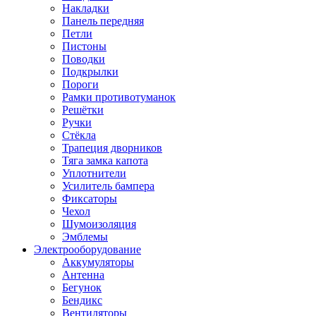
Накладки
Панель передняя
Петли
Пистоны
Поводки
Подкрылки
Пороги
Рамки противотуманок
Решётки
Ручки
Стёкла
Трапеция дворников
Тяга замка капота
Уплотнители
Усилитель бампера
Фиксаторы
Чехол
Шумоизоляция
Эмблемы
Электрооборудование
Аккумуляторы
Антенна
Бегунок
Бендикс
Вентиляторы