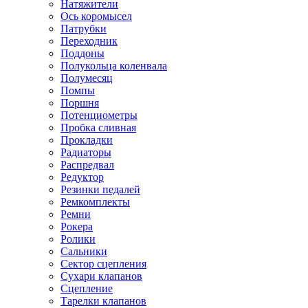
Натяжители
Ось коромысел
Патрубки
Переходник
Поддоны
Полукольца коленвала
Полумесяц
Помпы
Поршня
Потенциометры
Пробка сливная
Прокладки
Радиаторы
Распредвал
Редуктор
Резинки педалей
Ремкомплекты
Ремни
Рокера
Ролики
Сальники
Сектор сцепления
Сухари клапанов
Сцепление
Тарелки клапанов