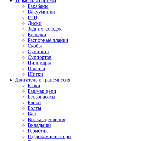
Тормозная система
Барабаны
Вакуумники
ГТЦ
Диски
Задних колодок
Колодки
Распорные планки
Скобы
Суппорта
Суппортов
Цилиндры
Шланги
Щитки
Двигатель и трансмиссия
Бачки
Башмак цепи
Бензонасосы
Блоки
Болты
Вал
Вилка сцепления
Вкладыши
Герметик
Гидрокомпенсаторы