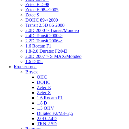
Zetec E ->98
Zetec E 98->2005
Zetec S
DOHC 89->2000
Transit 2.5D 86-2000
2.0D 2000-> Transit/Mondeo
2.4D Transit 2000->
2.2D Transit 2006->
1.6 Rocam F1
1.8-2.0 Duratec F2/M3
2.0D 2007-> S-MAX/Mondeo
1.6 D 05-
Коллектора
Впуск
OHC
DOHC
Zetec E
Zetec S
1.6 Rocam F1
1.8 D
1.3 OHV
Duratec F2/M3+2,5
2.0D-2.4D
TRN 2.5D
Выпуск