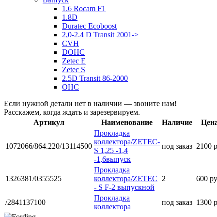
1.6 Rocam F1
1.8D
Duratec Ecoboost
2,0-2.4 D Transit 2001->
CVH
DOHC
Zetec E
Zetec S
2.5D Transit 86-2000
OHC
Если нужной детали нет в наличии — звоните нам!
Расскажем, когда ждать и зарезервируем.
Артикул
Наименование
Наличие
Цен
Прокладка
коллектора/ZETEC-
1072066/864.220/13114500
под заказ
2100 
S 1,25 -1,4
-1,6выпуск
Прокладка
1326381/0355525
коллектора/ZETEC
2
600 р
- S F-2 выпускной
Прокладка
/2841137100
под заказ
1300 
коллектора