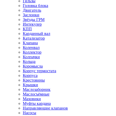
Гильзы
Головка блока
Двигатель
Заслонки
Звёзды ГРМ
Интекулер
КПП
Карданный вал
Катализатор
Клапана
Коленвал
Коллектор
Колпачки
Кольца
Коромысла
Корпус термостата
Корпуса
Крестовины
Крышки
Маслозаборник
Маслосъёмные
Маховики
Муфты кардана
Направляющие клапанов
Насосы