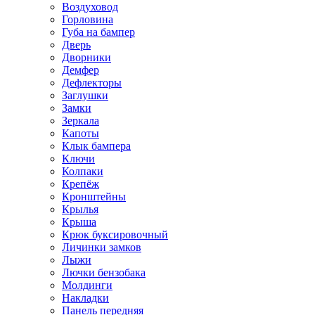
Воздуховод
Горловина
Губа на бампер
Дверь
Дворники
Демфер
Дефлекторы
Заглушки
Замки
Зеркала
Капоты
Клык бампера
Ключи
Колпаки
Крепёж
Кронштейны
Крылья
Крыша
Крюк буксировочный
Личинки замков
Лыжи
Лючки бензобака
Молдинги
Накладки
Панель передняя