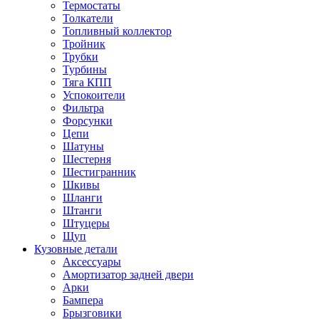
Термостаты
Толкатели
Топливный коллектор
Тройник
Трубки
Турбины
Тяга КПП
Успокоители
Фильтра
Форсунки
Цепи
Шатуны
Шестерня
Шестигранник
Шкивы
Шланги
Штанги
Штуцеры
Щуп
Кузовные детали
Аксессуары
Амортизатор задней двери
Арки
Бампера
Брызговики