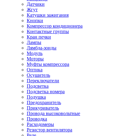
Датчики
Жгут
Катушки зажигания
Кнопки
Компрессор кондиционера
Контактные группы
Кран печки
Лампы
Лямбда-зонды
Модуль
Моторы
Муфты компрессора
Оптика
Осушитель
Переключатели
Подсветка
Подсветка номера
Подушка
Предохранитель
Прикуриватель
Провода высоковольтные
Проводка
Расходомеры
Резистор вентилятора
Реле