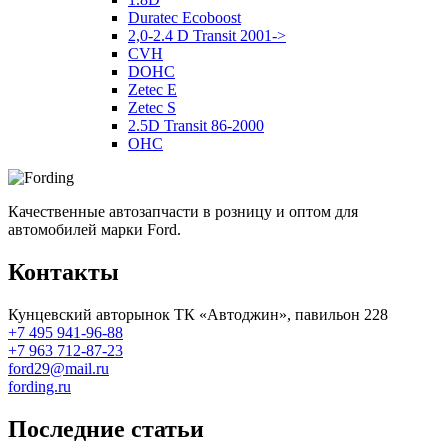
Duratec Ecoboost
2,0-2.4 D Transit 2001->
CVH
DOHC
Zetec E
Zetec S
2.5D Transit 86-2000
OHC
Качественные автозапчасти в розницу и оптом для
автомобилей марки Ford.
Контакты
Кунцевский авторынок ТК «Автоджин», павильон 228
+7 495 941-96-88
+7 963 712-87-23
ford29@mail.ru
fording.ru
Последние статьи