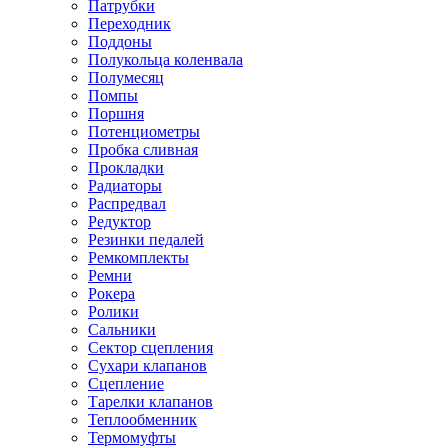
Патрубки
Переходник
Поддоны
Полукольца коленвала
Полумесяц
Помпы
Поршня
Потенциометры
Пробка сливная
Прокладки
Радиаторы
Распредвал
Редуктор
Резинки педалей
Ремкомплекты
Ремни
Рокера
Ролики
Сальники
Сектор сцепления
Сухари клапанов
Сцепление
Тарелки клапанов
Теплообменник
Термомуфты