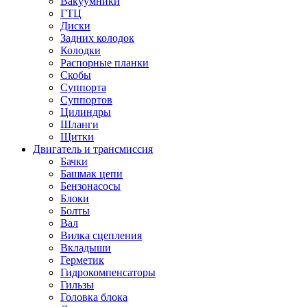
Вакуумники
ГТЦ
Диски
Задних колодок
Колодки
Распорные планки
Скобы
Суппорта
Суппортов
Цилиндры
Шланги
Щитки
Двигатель и трансмиссия
Бачки
Башмак цепи
Бензонасосы
Блоки
Болты
Вал
Вилка сцепления
Вкладыши
Герметик
Гидрокомпенсаторы
Гильзы
Головка блока