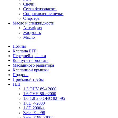
Свечи
Сетка бензонасоса
Сопротивление печки
Стартера
Масло и спецжидкости
Антифриз
Жидкость
Масло
Помпы
Клапана ЕГР
Передней крышки
Корпуса термостата
Маслянного радиатора
Клапанной крышки
Поддона
Приёмной трубы
ГБЦ
1.3 OHV 89->2000
1.6 CVH 86->2000
1.6-1.8-2.0 OHC 82->95
1.8D ->2000
1.8D 2000->
Zetec E ->98
Zetec E 98->2005