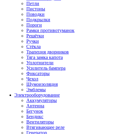
Петли
Пистоны
Поводки
Подкрылки
Пороги
Рамки противотуманок
Решётки
Ручки
Стёкла
Трапеция дворников
Тяга замка капота
Уплотнители
Усилитель бампера
Фиксаторы
Чехол
Шумоизоляция
Эмблемы
Электрооборудование
Аккумуляторы
Антенна
Бегунок
Бендикс
Вентиляторы
Втягивающее реле
Генератор