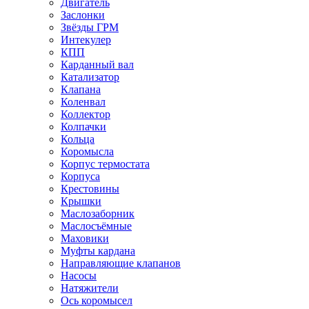
Двигатель
Заслонки
Звёзды ГРМ
Интекулер
КПП
Карданный вал
Катализатор
Клапана
Коленвал
Коллектор
Колпачки
Кольца
Коромысла
Корпус термостата
Корпуса
Крестовины
Крышки
Маслозаборник
Маслосъёмные
Маховики
Муфты кардана
Направляющие клапанов
Насосы
Натяжители
Ось коромысел