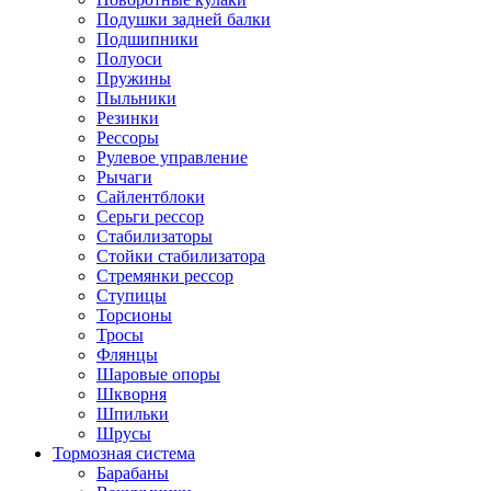
Подушки задней балки
Подшипники
Полуоси
Пружины
Пыльники
Резинки
Рессоры
Рулевое управление
Рычаги
Сайлентблоки
Серьги рессор
Стабилизаторы
Стойки стабилизатора
Стремянки рессор
Ступицы
Торсионы
Тросы
Флянцы
Шаровые опоры
Шкворня
Шпильки
Шрусы
Тормозная система
Барабаны