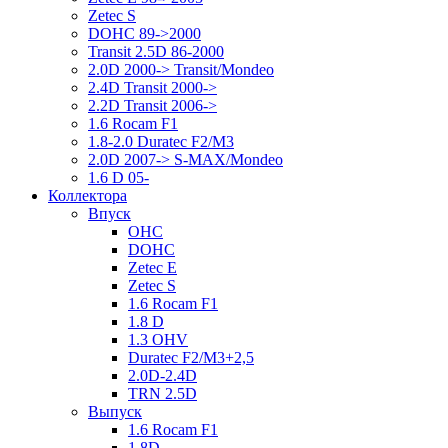
Zetec S
DOHC 89->2000
Transit 2.5D 86-2000
2.0D 2000-> Transit/Mondeo
2.4D Transit 2000->
2.2D Transit 2006->
1.6 Rocam F1
1.8-2.0 Duratec F2/M3
2.0D 2007-> S-MAX/Mondeo
1.6 D 05-
Коллектора
Впуск
OHC
DOHC
Zetec E
Zetec S
1.6 Rocam F1
1.8 D
1.3 OHV
Duratec F2/M3+2,5
2.0D-2.4D
TRN 2.5D
Выпуск
1.6 Rocam F1
1.8D