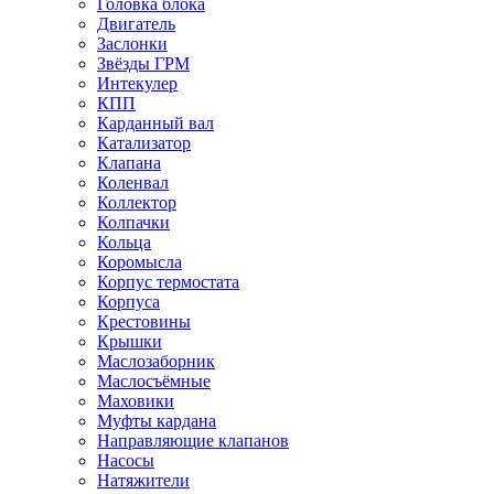
Головка блока
Двигатель
Заслонки
Звёзды ГРМ
Интекулер
КПП
Карданный вал
Катализатор
Клапана
Коленвал
Коллектор
Колпачки
Кольца
Коромысла
Корпус термостата
Корпуса
Крестовины
Крышки
Маслозаборник
Маслосъёмные
Маховики
Муфты кардана
Направляющие клапанов
Насосы
Натяжители