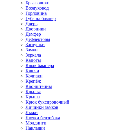
Брызговики
Воздуховод
Горловина
Губа на бампер
Дверь
Дворники
Демфер
Дефлекторы
Заглушки
Замки
Зеркала
Капоты
Клык бампера
Ключи
Колпаки
Крепёж
Кронштейны
Крылья
Крыша
Крюк буксировочный
Личинки замков
Лыжи
Лючки бензобака
Молдинги
Накладки