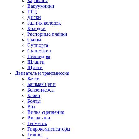
Барабаны
Вакуумники
ГТЦ
Диски
Задних колодок
Колодки
Распорные планки
Скобы
Суппорта
Суппортов
Цилиндры
Шланги
Щитки
Двигатель и трансмиссия
Бачки
Башмак цепи
Бензонасосы
Блоки
Болты
Вал
Вилка сцепления
Вкладыши
Герметик
Гидрокомпенсаторы
Гильзы