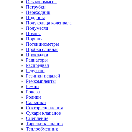
Ось коромысел
Патрубки
Переходник
Поддоны
Полукольца коленвала
Полумесяц
Помпы
Поршня
Потенциометры
Пробка сливная
Прокладки
Радиаторы
Распредвал
Редуктор
Резинки педалей
Ремкомплекты
Ремни
Рокера
Ролики
Сальники
Сектор сцепления
Сухари клапанов
Сцепление
Тарелки клапанов
Теплообменник