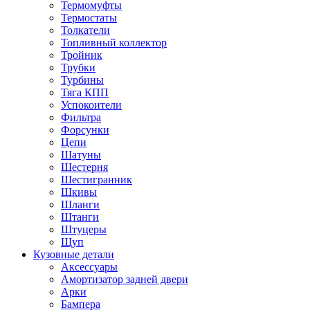
Термомуфты
Термостаты
Толкатели
Топливный коллектор
Тройник
Трубки
Турбины
Тяга КПП
Успокоители
Фильтра
Форсунки
Цепи
Шатуны
Шестерня
Шестигранник
Шкивы
Шланги
Штанги
Штуцеры
Щуп
Кузовные детали
Аксессуары
Амортизатор задней двери
Арки
Бампера