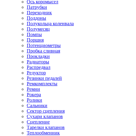
Ось коромысел
Патрубки
Переходник
Поддоны
Полукольца коленвала
Полумесяц
Помпы
Поршня
Потенциометры
Пробка сливная
Прокладки
Радиаторы
Распредвал
Редуктор
Резинки педалей
Ремкомплекты
Ремни
Рокера
Ролики
Сальники
Сектор сцепления
Сухари клапанов
Сцепление
Тарелки клапанов
Теплообменник