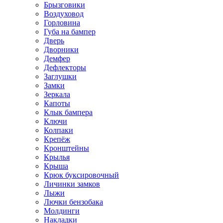
Брызговики
Воздуховод
Горловина
Губа на бампер
Дверь
Дворники
Демфер
Дефлекторы
Заглушки
Замки
Зеркала
Капоты
Клык бампера
Ключи
Колпаки
Крепёж
Кронштейны
Крылья
Крыша
Крюк буксировочный
Личинки замков
Лыжи
Лючки бензобака
Молдинги
Накладки