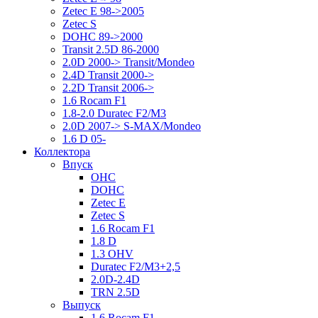
Zetec E 98->2005
Zetec S
DOHC 89->2000
Transit 2.5D 86-2000
2.0D 2000-> Transit/Mondeo
2.4D Transit 2000->
2.2D Transit 2006->
1.6 Rocam F1
1.8-2.0 Duratec F2/M3
2.0D 2007-> S-MAX/Mondeo
1.6 D 05-
Коллектора
Впуск
OHC
DOHC
Zetec E
Zetec S
1.6 Rocam F1
1.8 D
1.3 OHV
Duratec F2/M3+2,5
2.0D-2.4D
TRN 2.5D
Выпуск
1.6 Rocam F1