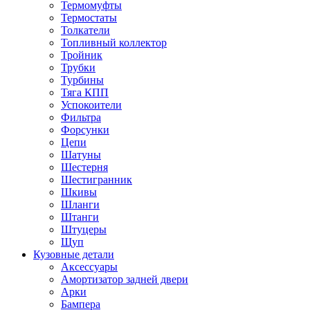
Термомуфты
Термостаты
Толкатели
Топливный коллектор
Тройник
Трубки
Турбины
Тяга КПП
Успокоители
Фильтра
Форсунки
Цепи
Шатуны
Шестерня
Шестигранник
Шкивы
Шланги
Штанги
Штуцеры
Щуп
Кузовные детали
Аксессуары
Амортизатор задней двери
Арки
Бампера