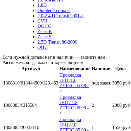
1.8D
Duratec Ecoboost
2,0-2.4 D Transit 2001->
CVH
DOHC
Zetec E
Zetec S
2.5D Transit 86-2000
OHC
Если нужной детали нет в наличии — звоните нам!
Расскажем, когда ждать и зарезервируем.
Артикул
Наименование
Наличие
Цена
Прокладка
ГБЦ /1.6
1308310/613444500/123.463
под заказ
5050 руб
ZETEC 05,98 -
>
Прокладка
ГБЦ / 1.8
1308383/CH5584
2
2000 руб
ZETEC 05,98 -
>
Прокладка
ГБЦ /2,0
1308385/20023116
1
1550 руб
ZETEC 05,98 -