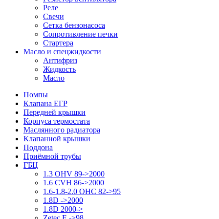
Реле
Свечи
Сетка бензонасоса
Сопротивление печки
Стартера
Масло и спецжидкости
Антифриз
Жидкость
Масло
Помпы
Клапана ЕГР
Передней крышки
Корпуса термостата
Маслянного радиатора
Клапанной крышки
Поддона
Приёмной трубы
ГБЦ
1.3 OHV 89->2000
1.6 CVH 86->2000
1.6-1.8-2.0 OHC 82->95
1.8D ->2000
1.8D 2000->
Zetec E ->98