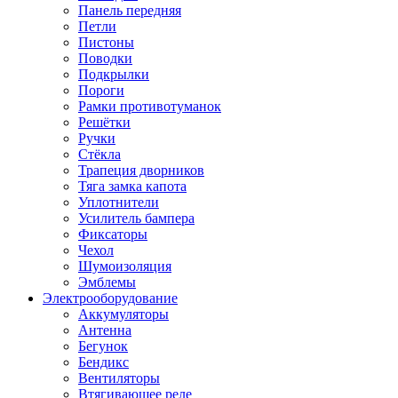
Панель передняя
Петли
Пистоны
Поводки
Подкрылки
Пороги
Рамки противотуманок
Решётки
Ручки
Стёкла
Трапеция дворников
Тяга замка капота
Уплотнители
Усилитель бампера
Фиксаторы
Чехол
Шумоизоляция
Эмблемы
Электрооборудование
Аккумуляторы
Антенна
Бегунок
Бендикс
Вентиляторы
Втягивающее реле