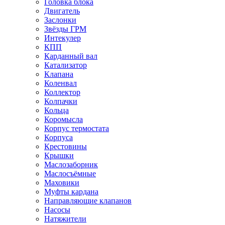
Головка блока
Двигатель
Заслонки
Звёзды ГРМ
Интекулер
КПП
Карданный вал
Катализатор
Клапана
Коленвал
Коллектор
Колпачки
Кольца
Коромысла
Корпус термостата
Корпуса
Крестовины
Крышки
Маслозаборник
Маслосъёмные
Маховики
Муфты кардана
Направляющие клапанов
Насосы
Натяжители