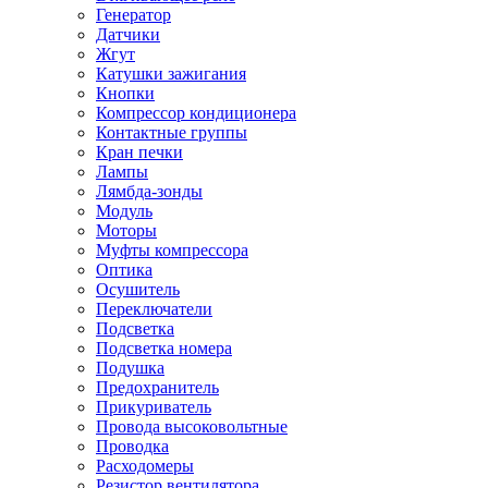
Генератор
Датчики
Жгут
Катушки зажигания
Кнопки
Компрессор кондиционера
Контактные группы
Кран печки
Лампы
Лямбда-зонды
Модуль
Моторы
Муфты компрессора
Оптика
Осушитель
Переключатели
Подсветка
Подсветка номера
Подушка
Предохранитель
Прикуриватель
Провода высоковольтные
Проводка
Расходомеры
Резистор вентилятора