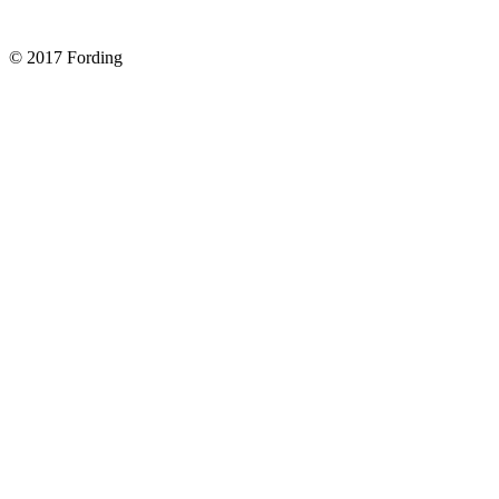
Форд Фокус 2. Снимаем панель приборов. Часть 1
© 2017 Fording