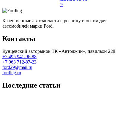
>
Качественные автозапчасти в розницу и оптом для
автомобилей марки Ford.
Контакты
Кунцевский авторынок ТК «Автоджин», павильон 228
+7 495 941-96-88
+7 963 712-87-23
ford29@mail.ru
fording.ru
Последние статьи
Покупка оригинальных запчастей форд для ремонта
Замена передних тормозных колодок на Форд Фокус 2
Как поменять лампочку в форд фокус?
Форд Фокус 2. Разбираем панель приборов. Часть 2