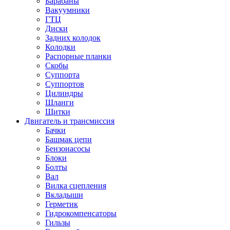
Барабаны
Вакуумники
ГТЦ
Диски
Задних колодок
Колодки
Распорные планки
Скобы
Суппорта
Суппортов
Цилиндры
Шланги
Щитки
Двигатель и трансмиссия
Бачки
Башмак цепи
Бензонасосы
Блоки
Болты
Вал
Вилка сцепления
Вкладыши
Герметик
Гидрокомпенсаторы
Гильзы