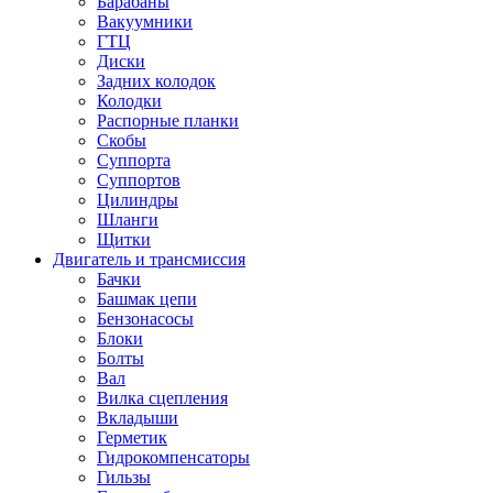
Барабаны
Вакуумники
ГТЦ
Диски
Задних колодок
Колодки
Распорные планки
Скобы
Суппорта
Суппортов
Цилиндры
Шланги
Щитки
Двигатель и трансмиссия
Бачки
Башмак цепи
Бензонасосы
Блоки
Болты
Вал
Вилка сцепления
Вкладыши
Герметик
Гидрокомпенсаторы
Гильзы