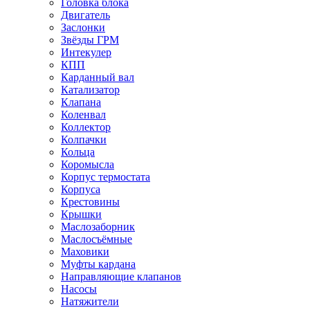
Головка блока
Двигатель
Заслонки
Звёзды ГРМ
Интекулер
КПП
Карданный вал
Катализатор
Клапана
Коленвал
Коллектор
Колпачки
Кольца
Коромысла
Корпус термостата
Корпуса
Крестовины
Крышки
Маслозаборник
Маслосъёмные
Маховики
Муфты кардана
Направляющие клапанов
Насосы
Натяжители