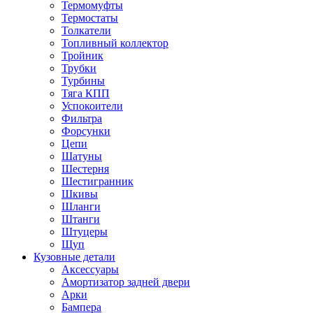
Термомуфты
Термостаты
Толкатели
Топливный коллектор
Тройник
Трубки
Турбины
Тяга КПП
Успокоители
Фильтра
Форсунки
Цепи
Шатуны
Шестерня
Шестигранник
Шкивы
Шланги
Штанги
Штуцеры
Щуп
Кузовные детали
Аксессуары
Амортизатор задней двери
Арки
Бампера