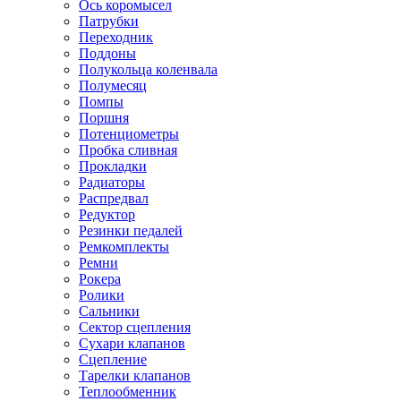
Ось коромысел
Патрубки
Переходник
Поддоны
Полукольца коленвала
Полумесяц
Помпы
Поршня
Потенциометры
Пробка сливная
Прокладки
Радиаторы
Распредвал
Редуктор
Резинки педалей
Ремкомплекты
Ремни
Рокера
Ролики
Сальники
Сектор сцепления
Сухари клапанов
Сцепление
Тарелки клапанов
Теплообменник