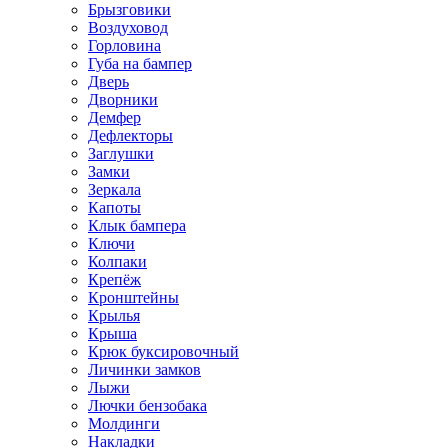
Брызговики
Воздуховод
Горловина
Губа на бампер
Дверь
Дворники
Демфер
Дефлекторы
Заглушки
Замки
Зеркала
Капоты
Клык бампера
Ключи
Колпаки
Крепёж
Кронштейны
Крылья
Крыша
Крюк буксировочный
Личинки замков
Лыжи
Лючки бензобака
Молдинги
Накладки