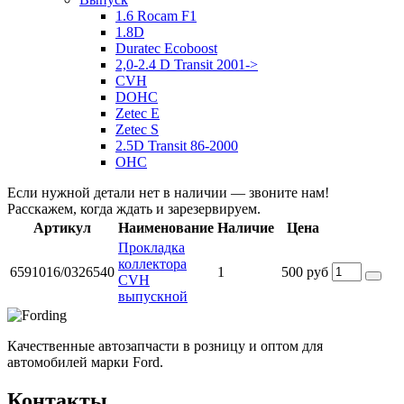
1.6 Rocam F1
1.8D
Duratec Ecoboost
2,0-2.4 D Transit 2001->
CVH
DOHC
Zetec E
Zetec S
2.5D Transit 86-2000
OHC
Если нужной детали нет в наличии — звоните нам!
Расскажем, когда ждать и зарезервируем.
Артикул
Наименование
Наличие
Цена
Прокладка
коллектора
6591016/0326540
1
500 руб
CVH
выпускной
Качественные автозапчасти в розницу и оптом для
автомобилей марки Ford.
Контакты