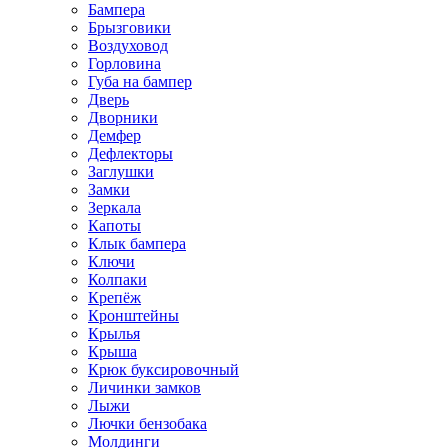
Бампера
Брызговики
Воздуховод
Горловина
Губа на бампер
Дверь
Дворники
Демфер
Дефлекторы
Заглушки
Замки
Зеркала
Капоты
Клык бампера
Ключи
Колпаки
Крепёж
Кронштейны
Крылья
Крыша
Крюк буксировочный
Личинки замков
Лыжи
Лючки бензобака
Молдинги