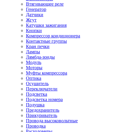
Втягивающее реле
Генератор
Датчики
Жгут
Катушки зажигания
Кнопки
Компрессор кондиционера
Контактные группы
Кран печки
Лампы
Лямбда-зонды
Модуль
Моторы
Муфты компрессора
Оптика
Осушитель
Переключатели
Подсветка
Подсветка номера
Подушка
Предохранитель
Прикуриватель
Провода высоковольтные
Проводка
Расходомеры