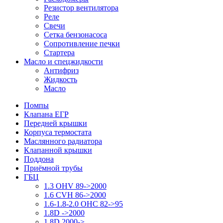
Резистор вентилятора
Реле
Свечи
Сетка бензонасоса
Сопротивление печки
Стартера
Масло и спецжидкости
Антифриз
Жидкость
Масло
Помпы
Клапана ЕГР
Передней крышки
Корпуса термостата
Маслянного радиатора
Клапанной крышки
Поддона
Приёмной трубы
ГБЦ
1.3 OHV 89->2000
1.6 CVH 86->2000
1.6-1.8-2.0 OHC 82->95
1.8D ->2000
1.8D 2000->