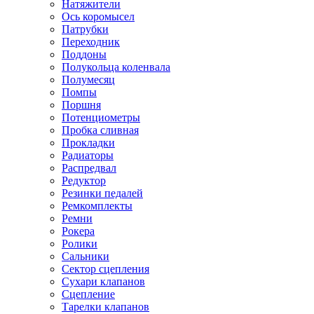
Натяжители
Ось коромысел
Патрубки
Переходник
Поддоны
Полукольца коленвала
Полумесяц
Помпы
Поршня
Потенциометры
Пробка сливная
Прокладки
Радиаторы
Распредвал
Редуктор
Резинки педалей
Ремкомплекты
Ремни
Рокера
Ролики
Сальники
Сектор сцепления
Сухари клапанов
Сцепление
Тарелки клапанов