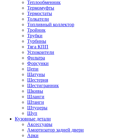
Теплообменник
Термомуфты
Термостаты
Толкатели
Топливный коллектор
Тройник
Трубки
Турбины
Тяга КПП
Успокоители
Фильтра
Форсунки
Цепи
Шатуны
Шестерня
Шестигранник
Шкивы
Шланги
Штанги
Штуцеры
Щуп
Кузовные детали
Аксессуары
Амортизатор задней двери
Арки