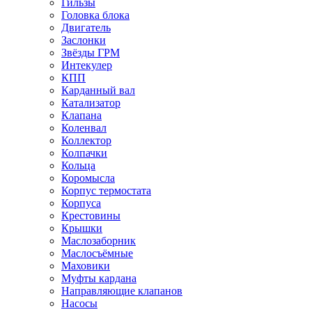
Гильзы
Головка блока
Двигатель
Заслонки
Звёзды ГРМ
Интекулер
КПП
Карданный вал
Катализатор
Клапана
Коленвал
Коллектор
Колпачки
Кольца
Коромысла
Корпус термостата
Корпуса
Крестовины
Крышки
Маслозаборник
Маслосъёмные
Маховики
Муфты кардана
Направляющие клапанов
Насосы