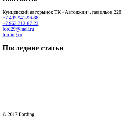
Кунцевский авторынок ТК «Автоджин», павильон 228
+7 495 941-96-88
+7 963 712-87-23
ford29@mail.ru
fording.ru
Последние статьи
Покупка оригинальных запчастей форд для ремонта
Замена передних тормозных колодок на Форд Фокус 2
Как поменять лампочку в форд фокус?
Форд Фокус 2. Разбираем панель приборов. Часть 2
Форд Фокус 2. Снимаем панель приборов. Часть 1
© 2017 Fording