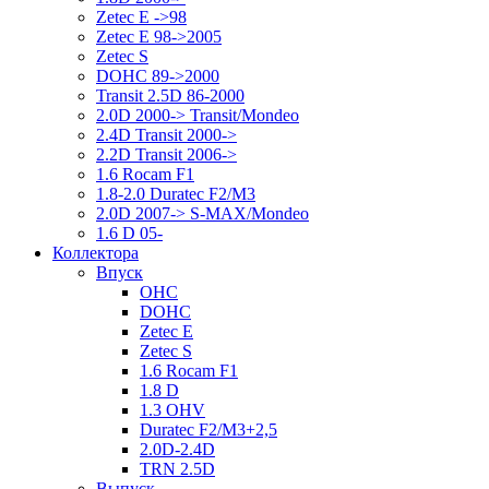
Zetec E ->98
Zetec E 98->2005
Zetec S
DOHC 89->2000
Transit 2.5D 86-2000
2.0D 2000-> Transit/Mondeo
2.4D Transit 2000->
2.2D Transit 2006->
1.6 Rocam F1
1.8-2.0 Duratec F2/M3
2.0D 2007-> S-MAX/Mondeo
1.6 D 05-
Коллектора
Впуск
OHC
DOHC
Zetec E
Zetec S
1.6 Rocam F1
1.8 D
1.3 OHV
Duratec F2/M3+2,5
2.0D-2.4D
TRN 2.5D
Выпуск