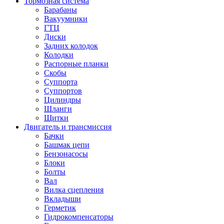
Тормозная система
Барабаны
Вакуумники
ГТЦ
Диски
Задних колодок
Колодки
Распорные планки
Скобы
Суппорта
Суппортов
Цилиндры
Шланги
Щитки
Двигатель и трансмиссия
Бачки
Башмак цепи
Бензонасосы
Блоки
Болты
Вал
Вилка сцепления
Вкладыши
Герметик
Гидрокомпенсаторы