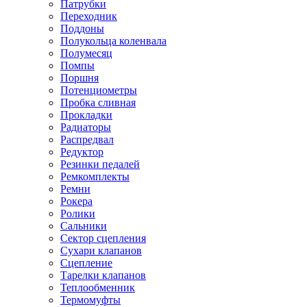
Патрубки
Переходник
Поддоны
Полукольца коленвала
Полумесяц
Помпы
Поршня
Потенциометры
Пробка сливная
Прокладки
Радиаторы
Распредвал
Редуктор
Резинки педалей
Ремкомплекты
Ремни
Рокера
Ролики
Сальники
Сектор сцепления
Сухари клапанов
Сцепление
Тарелки клапанов
Теплообменник
Термомуфты