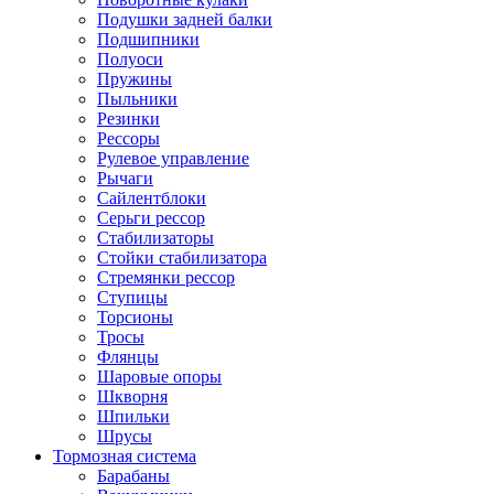
Подушки задней балки
Подшипники
Полуоси
Пружины
Пыльники
Резинки
Рессоры
Рулевое управление
Рычаги
Сайлентблоки
Серьги рессор
Стабилизаторы
Стойки стабилизатора
Стремянки рессор
Ступицы
Торсионы
Тросы
Флянцы
Шаровые опоры
Шкворня
Шпильки
Шрусы
Тормозная система
Барабаны