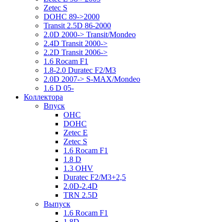
Zetec S
DOHC 89->2000
Transit 2.5D 86-2000
2.0D 2000-> Transit/Mondeo
2.4D Transit 2000->
2.2D Transit 2006->
1.6 Rocam F1
1.8-2.0 Duratec F2/M3
2.0D 2007-> S-MAX/Mondeo
1.6 D 05-
Коллектора
Впуск
OHC
DOHC
Zetec E
Zetec S
1.6 Rocam F1
1.8 D
1.3 OHV
Duratec F2/M3+2,5
2.0D-2.4D
TRN 2.5D
Выпуск
1.6 Rocam F1
1.8D