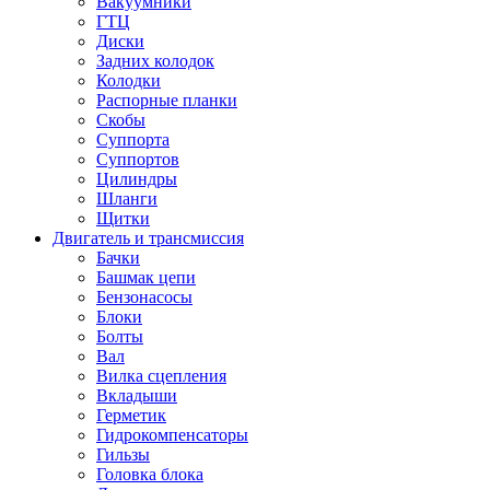
Вакуумники
ГТЦ
Диски
Задних колодок
Колодки
Распорные планки
Скобы
Суппорта
Суппортов
Цилиндры
Шланги
Щитки
Двигатель и трансмиссия
Бачки
Башмак цепи
Бензонасосы
Блоки
Болты
Вал
Вилка сцепления
Вкладыши
Герметик
Гидрокомпенсаторы
Гильзы
Головка блока