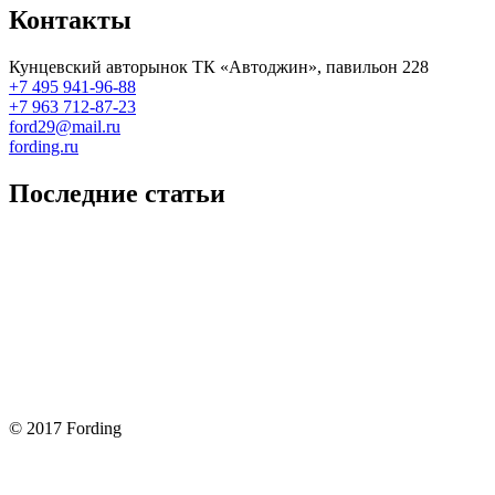
Контакты
Кунцевский авторынок ТК «Автоджин», павильон 228
+7 495 941-96-88
+7 963 712-87-23
ford29@mail.ru
fording.ru
Последние статьи
Покупка оригинальных запчастей форд для ремонта
Замена передних тормозных колодок на Форд Фокус 2
Как поменять лампочку в форд фокус?
Форд Фокус 2. Разбираем панель приборов. Часть 2
Форд Фокус 2. Снимаем панель приборов. Часть 1
© 2017 Fording