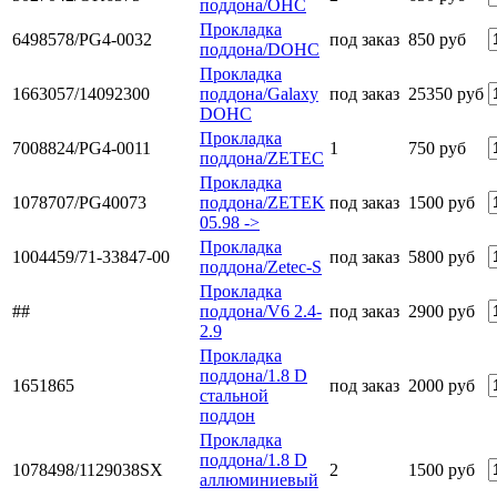
поддона/OHC
Прокладка
6498578/PG4-0032
под заказ
850 руб
поддона/DOHC
Прокладка
1663057/14092300
поддона/Galaxy
под заказ
25350 руб
DOHC
Прокладка
7008824/PG4-0011
1
750 руб
поддона/ZETEC
Прокладка
1078707/PG40073
поддона/ZETEK
под заказ
1500 руб
05.98 ->
Прокладка
1004459/71-33847-00
под заказ
5800 руб
поддона/Zetec-S
Прокладка
##
поддона/V6 2.4-
под заказ
2900 руб
2.9
Прокладка
поддона/1.8 D
1651865
под заказ
2000 руб
стальной
поддон
Прокладка
поддона/1.8 D
1078498/1129038SX
2
1500 руб
аллюминиевый