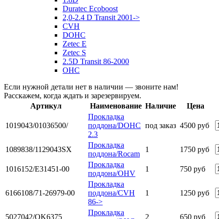
Duratec Ecoboost
2,0-2.4 D Transit 2001->
CVH
DOHC
Zetec E
Zetec S
2.5D Transit 86-2000
OHC
Если нужной детали нет в наличии — звоните нам!
Расскажем, когда ждать и зарезервируем.
Артикул
Наименование
Наличие
Цена
Прокладка
1019043/01036500/
поддона/DOHC
под заказ
4500 руб
2.3
Прокладка
1089838/1129043SX
1
1750 руб
поддона/Rocam
Прокладка
1016152/E31451-00
1
750 руб
поддона/OHV
Прокладка
6166108/71-26979-00
поддона/CVH
1
1250 руб
86->
Прокладка
5027042/OK6375
2
650 руб