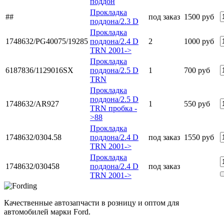
поддон
Прокладка
##
под заказ
1500 руб
поддона/2.3 D
Прокладка
1748632/PG40075/19285
поддона/2.4 D
2
1000 руб
TRN 2001->
Прокладка
6187836/1129016SX
поддона/2.5 D
1
700 руб
TRN
Прокладка
поддона/2.5 D
1748632/AR927
1
550 руб
TRN пробка -
>88
Прокладка
1748632/0304.58
поддона/2.4 D
под заказ
1550 руб
TRN 2001->
Прокладка
1748632/030458
поддона/2.4 D
под заказ
TRN 2001->
Качественные автозапчасти в розницу и оптом для
автомобилей марки Ford.