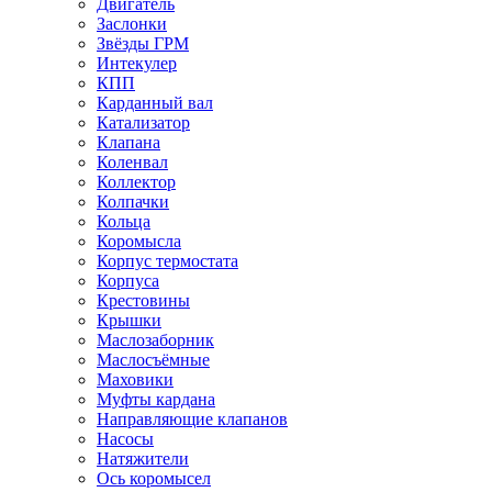
Двигатель
Заслонки
Звёзды ГРМ
Интекулер
КПП
Карданный вал
Катализатор
Клапана
Коленвал
Коллектор
Колпачки
Кольца
Коромысла
Корпус термостата
Корпуса
Крестовины
Крышки
Маслозаборник
Маслосъёмные
Маховики
Муфты кардана
Направляющие клапанов
Насосы
Натяжители
Ось коромысел