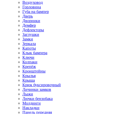
Воздуховод
Горловина
Губа на бампер
Дверь
Дворники
Демфер
Дефлекторы
Заглушки
Замки
Зеркала
Капоты
Клык бампера
Ключи
Колпаки
Крепёж
Кронштейны
Крылья
Крыша
Крюк буксировочный
Личинки замков
Лыжи
Лючки бензобака
Молдинги
Накладки
Панель передняя