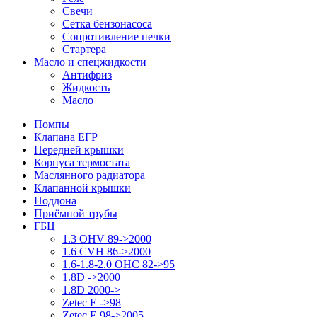
Свечи
Сетка бензонасоса
Сопротивление печки
Стартера
Масло и спецжидкости
Антифриз
Жидкость
Масло
Помпы
Клапана ЕГР
Передней крышки
Корпуса термостата
Маслянного радиатора
Клапанной крышки
Поддона
Приёмной трубы
ГБЦ
1.3 OHV 89->2000
1.6 CVH 86->2000
1.6-1.8-2.0 OHC 82->95
1.8D ->2000
1.8D 2000->
Zetec E ->98
Zetec E 98->2005