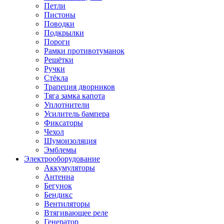
Петли
Пистоны
Поводки
Подкрылки
Пороги
Рамки противотуманок
Решётки
Ручки
Стёкла
Трапеция дворников
Тяга замка капота
Уплотнители
Усилитель бампера
Фиксаторы
Чехол
Шумоизоляция
Эмблемы
Электрооборудование
Аккумуляторы
Антенна
Бегунок
Бендикс
Вентиляторы
Втягивающее реле
Генератор