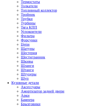
Термостаты
Толкатели
Топливный коллектор
Тройник
Трубки
Турбины
Тяга КПП
Успокоители
Фильтра
Форсунки
Цепи
Шатуны
Шестерня
Шестигранник
Шкивы
Шланги
Штанги
Штуцеры
Щуп
Кузовные детали
Аксессуары
Амортизатор задней двери
Арки
Бампера
Брызговики