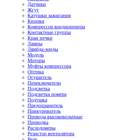
Датчики
Жгут
Катушки зажигания
Кнопки
Компрессор кондиционера
Контактные группы
Кран печки
Лампы
Лямбда-зонды
Модуль
Моторы
Муфты компрессора
Оптика
Осушитель
Переключатели
Подсветка
Подсветка номера
Подушка
Предохранитель
Прикуриватель
Провода высоковольтные
Проводка
Расходомеры
Резистор вентилятора
Реле