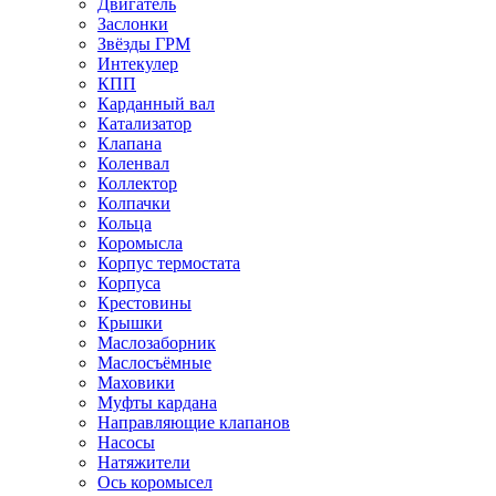
Двигатель
Заслонки
Звёзды ГРМ
Интекулер
КПП
Карданный вал
Катализатор
Клапана
Коленвал
Коллектор
Колпачки
Кольца
Коромысла
Корпус термостата
Корпуса
Крестовины
Крышки
Маслозаборник
Маслосъёмные
Маховики
Муфты кардана
Направляющие клапанов
Насосы
Натяжители
Ось коромысел