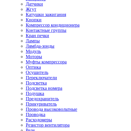
Датчики
Жгут
Катушки зажигания
Кнопки
Компрессор кондиционера
Контактные группы
Кран печки
Лампы
Лямбда-зонды
Модуль
Моторы
Муфты компрессора
Оптика
Осушитель
Переключатели
Подсветка
Подсветка номера
Подушка
Предохранитель
Прикуриватель
Провода высоковольтные
Проводка
Расходомеры
Резистор вентилятора
Реле