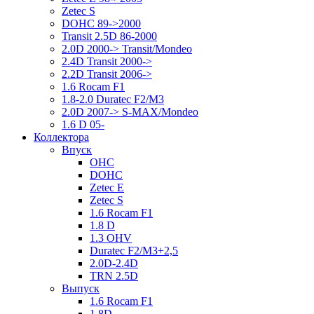
Zetec S
DOHC 89->2000
Transit 2.5D 86-2000
2.0D 2000-> Transit/Mondeo
2.4D Transit 2000->
2.2D Transit 2006->
1.6 Rocam F1
1.8-2.0 Duratec F2/M3
2.0D 2007-> S-MAX/Mondeo
1.6 D 05-
Коллектора
Впуск
OHC
DOHC
Zetec E
Zetec S
1.6 Rocam F1
1.8 D
1.3 OHV
Duratec F2/M3+2,5
2.0D-2.4D
TRN 2.5D
Выпуск
1.6 Rocam F1
1.8D