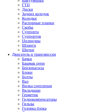
Вакуумники
ГТЦ
Диски
Задних колодок
Колодки
Распорные планки
Скобы
Суппорта
Суппортов
Цилиндры
Шланги
Щитки
Двигатель и трансмиссия
Бачки
Башмак цепи
Бензонасосы
Блоки
Болты
Вал
Вилка сцепления
Вкладыши
Герметик
Гидрокомпенсаторы
Гильзы
Головка блока