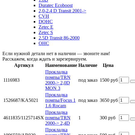
Duratec Ecoboost
2,0-2.4 D Transit 2001->
CVH
DOHC
Zetec E
Zetec S
2.5D Transit 86-2000
OHC
Если нужной детали нет в наличии — звоните нам!
Расскажем, когда ждать и зарезервируем.
Артикул
Наименование
Наличие
Цена
Прокладка
помпы/TRN
1116983
под заказ
1500 руб
2000-> 2,0D
MON 3
Прокладка
1526687/KA5021
помпы/Focus 1
под заказ
3650 руб
1.6 Rocam
Прокладка
4611835/1125714SX
помпы/TRN
1
300 руб
2000-> 2,4D
Прокладка