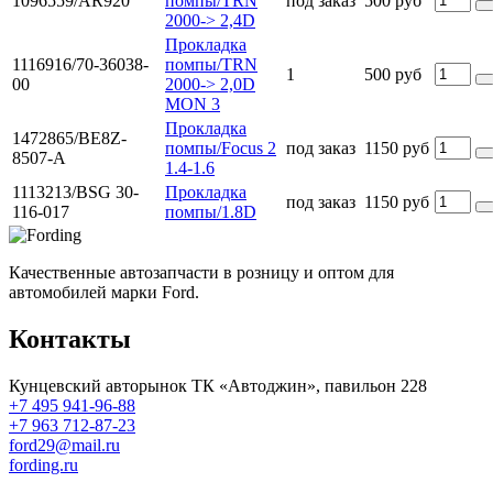
1096559/AR920
помпы/TRN
под заказ
500 руб
2000-> 2,4D
Прокладка
1116916/70-36038-
помпы/TRN
1
500 руб
00
2000-> 2,0D
MON 3
Прокладка
1472865/BE8Z-
помпы/Focus 2
под заказ
1150 руб
8507-A
1.4-1.6
1113213/BSG 30-
Прокладка
под заказ
1150 руб
116-017
помпы/1.8D
Качественные автозапчасти в розницу и оптом для
автомобилей марки Ford.
Контакты
Кунцевский авторынок ТК «Автоджин», павильон 228
+7 495 941-96-88
+7 963 712-87-23
ford29@mail.ru
fording.ru