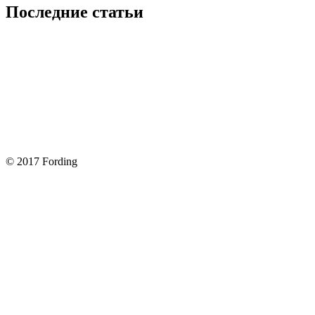
Последние статьи
Покупка оригинальных запчастей форд для ремонта
Замена передних тормозных колодок на Форд Фокус 2
Как поменять лампочку в форд фокус?
Форд Фокус 2. Разбираем панель приборов. Часть 2
Форд Фокус 2. Снимаем панель приборов. Часть 1
© 2017 Fording