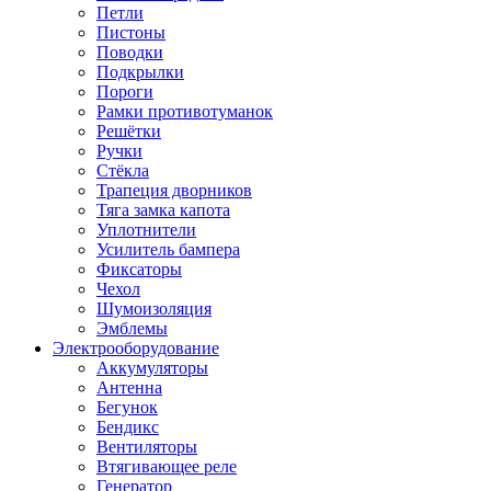
Петли
Пистоны
Поводки
Подкрылки
Пороги
Рамки противотуманок
Решётки
Ручки
Стёкла
Трапеция дворников
Тяга замка капота
Уплотнители
Усилитель бампера
Фиксаторы
Чехол
Шумоизоляция
Эмблемы
Электрооборудование
Аккумуляторы
Антенна
Бегунок
Бендикс
Вентиляторы
Втягивающее реле
Генератор