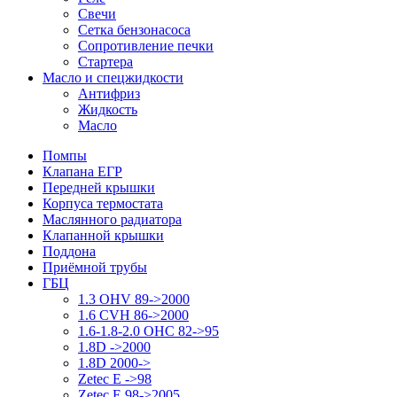
Свечи
Сетка бензонасоса
Сопротивление печки
Стартера
Масло и спецжидкости
Антифриз
Жидкость
Масло
Помпы
Клапана ЕГР
Передней крышки
Корпуса термостата
Маслянного радиатора
Клапанной крышки
Поддона
Приёмной трубы
ГБЦ
1.3 OHV 89->2000
1.6 CVH 86->2000
1.6-1.8-2.0 OHC 82->95
1.8D ->2000
1.8D 2000->
Zetec E ->98
Zetec E 98->2005