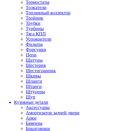
Термостаты
Толкатели
Топливный коллектор
Тройник
Трубки
Турбины
Тяга КПП
Успокоители
Фильтра
Форсунки
Цепи
Шатуны
Шестерня
Шестигранник
Шкивы
Шланги
Штанги
Штуцеры
Щуп
Кузовные детали
Аксессуары
Амортизатор задней двери
Арки
Бампера
Брызговики