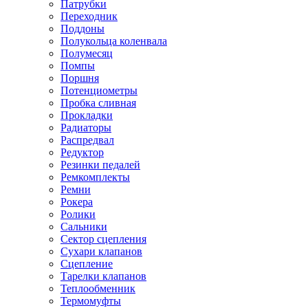
Патрубки
Переходник
Поддоны
Полукольца коленвала
Полумесяц
Помпы
Поршня
Потенциометры
Пробка сливная
Прокладки
Радиаторы
Распредвал
Редуктор
Резинки педалей
Ремкомплекты
Ремни
Рокера
Ролики
Сальники
Сектор сцепления
Сухари клапанов
Сцепление
Тарелки клапанов
Теплообменник
Термомуфты