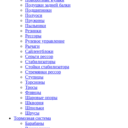
Подушки задней балки
Подшипники
Полуоси
Пружины
Пыльники
Резинки
Рессоры
Рулевое управление
Рычаги
Сайлентблоки
Серьги рессор
Стабилизаторы
Стойки стабилизатора
Стремянки рессор
Ступицы
Торсионы
Тросы
Флянцы
Шаровые опоры
Шкворня
Шпильки
Шрусы
Тормозная система
Барабаны