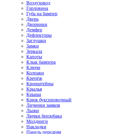
Воздуховод
Горловина
Губа на бампер
Дверь
Дворники
Демфер
Дефлекторы
Заглушки
Замки
Зеркала
Капоты
Клык бампера
Ключи
Колпаки
Крепёж
Кронштейны
Крылья
Крыша
Крюк буксировочный
Личинки замков
Лыжи
Лючки бензобака
Молдинги
Накладки
Панель передняя