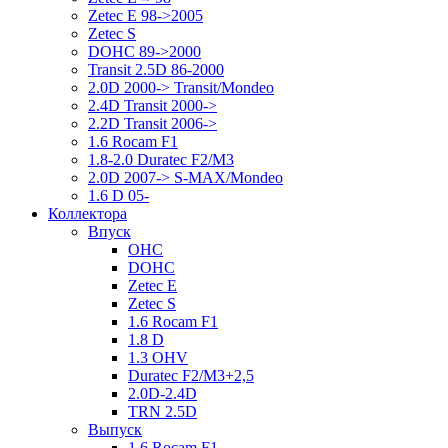
Zetec E 98->2005
Zetec S
DOHC 89->2000
Transit 2.5D 86-2000
2.0D 2000-> Transit/Mondeo
2.4D Transit 2000->
2.2D Transit 2006->
1.6 Rocam F1
1.8-2.0 Duratec F2/M3
2.0D 2007-> S-MAX/Mondeo
1.6 D 05-
Коллектора
Впуск
OHC
DOHC
Zetec E
Zetec S
1.6 Rocam F1
1.8 D
1.3 OHV
Duratec F2/M3+2,5
2.0D-2.4D
TRN 2.5D
Выпуск
1.6 Rocam F1