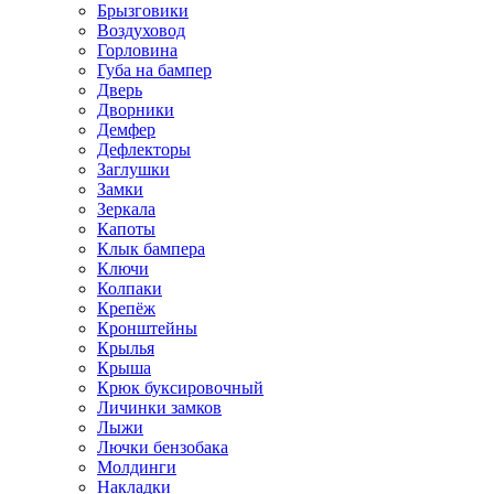
Брызговики
Воздуховод
Горловина
Губа на бампер
Дверь
Дворники
Демфер
Дефлекторы
Заглушки
Замки
Зеркала
Капоты
Клык бампера
Ключи
Колпаки
Крепёж
Кронштейны
Крылья
Крыша
Крюк буксировочный
Личинки замков
Лыжи
Лючки бензобака
Молдинги
Накладки