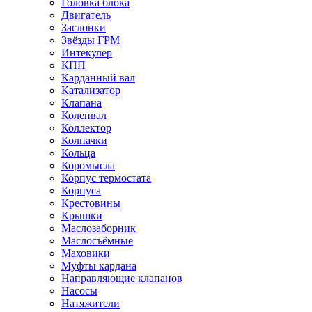
Головка блока
Двигатель
Заслонки
Звёзды ГРМ
Интекулер
КПП
Карданный вал
Катализатор
Клапана
Коленвал
Коллектор
Колпачки
Кольца
Коромысла
Корпус термостата
Корпуса
Крестовины
Крышки
Маслозаборник
Маслосъёмные
Маховики
Муфты кардана
Направляющие клапанов
Насосы
Натяжители