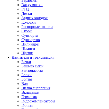
Барабаны
Вакуумники
ГТЦ
Диски
Задних колодок
Колодки
Распорные планки
Скобы
Суппорта
Суппортов
Цилиндры
Шланги
Щитки
Двигатель и трансмиссия
Бачки
Башмак цепи
Бензонасосы
Блоки
Болты
Вал
Вилка сцепления
Вкладыши
Герметик
Гидрокомпенсаторы
Гильзы