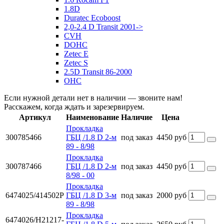
1.8D
Duratec Ecoboost
2,0-2.4 D Transit 2001->
CVH
DOHC
Zetec E
Zetec S
2.5D Transit 86-2000
OHC
Если нужной детали нет в наличии — звоните нам!
Расскажем, когда ждать и зарезервируем.
Артикул
Наименование
Наличие
Цена
Прокладка
300785466
ГБЦ /1.8 D 2-м
под заказ
4450 руб
89 - 8/98
Прокладка
300787466
ГБЦ /1.8 D 2-м
под заказ
4450 руб
8/98 - 00
Прокладка
6474025/414502P
ГБЦ /1.8 D 3-м
под заказ
2000 руб
89 - 8/98
Прокладка
6474026/H21217-