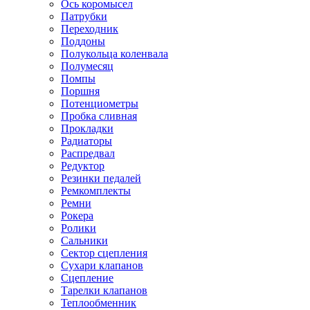
Ось коромысел
Патрубки
Переходник
Поддоны
Полукольца коленвала
Полумесяц
Помпы
Поршня
Потенциометры
Пробка сливная
Прокладки
Радиаторы
Распредвал
Редуктор
Резинки педалей
Ремкомплекты
Ремни
Рокера
Ролики
Сальники
Сектор сцепления
Сухари клапанов
Сцепление
Тарелки клапанов
Теплообменник