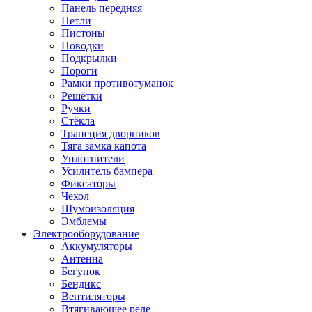
Панель передняя
Петли
Пистоны
Поводки
Подкрылки
Пороги
Рамки противотуманок
Решётки
Ручки
Стёкла
Трапеция дворников
Тяга замка капота
Уплотнители
Усилитель бампера
Фиксаторы
Чехол
Шумоизоляция
Эмблемы
Электрооборудование
Аккумуляторы
Антенна
Бегунок
Бендикс
Вентиляторы
Втягивающее реле