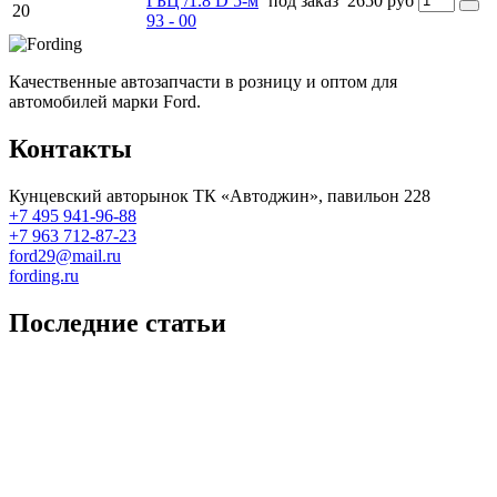
ГБЦ /1.8 D 5-м
под заказ
2650 руб
20
93 - 00
Качественные автозапчасти в розницу и оптом для
автомобилей марки Ford.
Контакты
Кунцевский авторынок ТК «Автоджин», павильон 228
+7 495 941-96-88
+7 963 712-87-23
ford29@mail.ru
fording.ru
Последние статьи
Покупка оригинальных запчастей форд для ремонта
Замена передних тормозных колодок на Форд Фокус 2
Как поменять лампочку в форд фокус?
Форд Фокус 2. Разбираем панель приборов. Часть 2