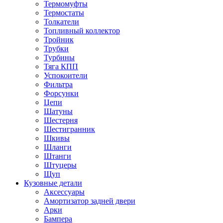
Термомуфты
Термостаты
Толкатели
Топливный коллектор
Тройник
Трубки
Турбины
Тяга КПП
Успокоители
Фильтра
Форсунки
Цепи
Шатуны
Шестерня
Шестигранник
Шкивы
Шланги
Штанги
Штуцеры
Щуп
Кузовные детали
Аксессуары
Амортизатор задней двери
Арки
Бампера