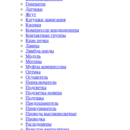
Генератор
Датчики
Жгут
Катушки зажигания
Кнопки
Компрессор кондиционера
Контактные группы
Кран печки
Лампы
Лямбда-зонды
Модуль
Моторы
Муфты компрессора
Оптика
Осушитель
Переключатели
Подсветка
Подсветка номера
Подушка
Предохранитель
Прикуриватель
Провода высоковольтные
Проводка
Расходомеры
Резистор вентилятора