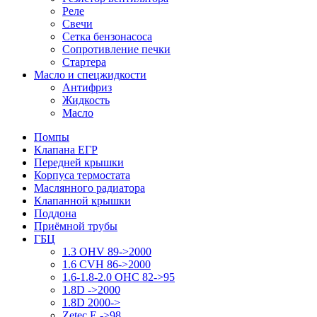
Реле
Свечи
Сетка бензонасоса
Сопротивление печки
Стартера
Масло и спецжидкости
Антифриз
Жидкость
Масло
Помпы
Клапана ЕГР
Передней крышки
Корпуса термостата
Маслянного радиатора
Клапанной крышки
Поддона
Приёмной трубы
ГБЦ
1.3 OHV 89->2000
1.6 CVH 86->2000
1.6-1.8-2.0 OHC 82->95
1.8D ->2000
1.8D 2000->
Zetec E ->98